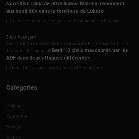
Nord-Kivu : plus de 30 miliciens Mai-mai renoncent
aux hostilités dans le territoire de Lubero
[…] « Je condamne et je déplore cette situation, les Mai-mai...
5 ans Avançons
Beni : Le bilan de la dernière attaque ADF à Kisima passe de 12 à
Beni :13 civils massacrés par les
17 morts - Infocongo
À
ADF dans deux attaques différentes
[…] Beni :13 civils massacrés par les ADF dans deux...
Categories
Politique
Economie
Société
Culture