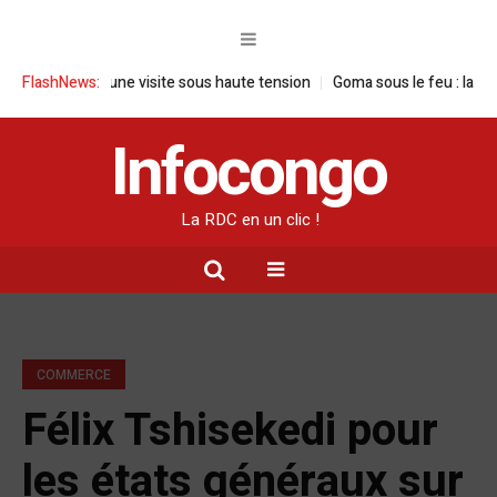
 RDC : une visite sous haute tension
FlashNews:
Goma sous le feu : la situation h
Infocongo
La RDC en un clic !
COMMERCE
Félix Tshisekedi pour
les états généraux sur