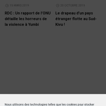
15 MARS 2019
20 OCTOBRE 2019
RDC : Un rapport de l’ONU
Le drapeau d’un pays
détaille les horreurs de
étranger flotte au Sud-
la violence à Yumbi
Kivu !
Nous utilisons des technologies telles que les cookies pour stocker