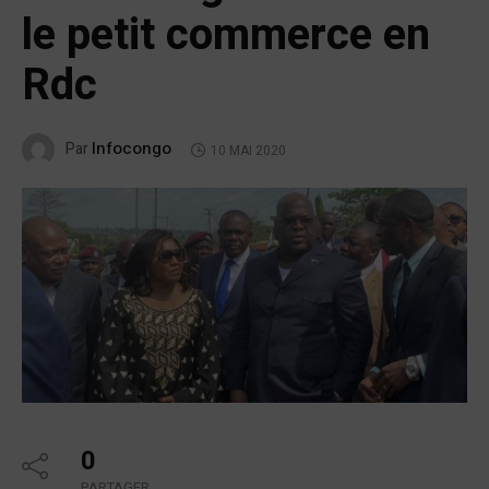
le petit commerce en
Rdc
Infocongo
Par
10 MAI 2020
0
PARTAGER