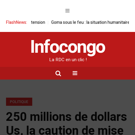
aute tension
FlashNews:
Goma sous le feu : la situation humanitaire se dégrade
Infocongo
La RDC en un clic !
POLITIQUE
250 millions de dollars
Us, la caution de mise