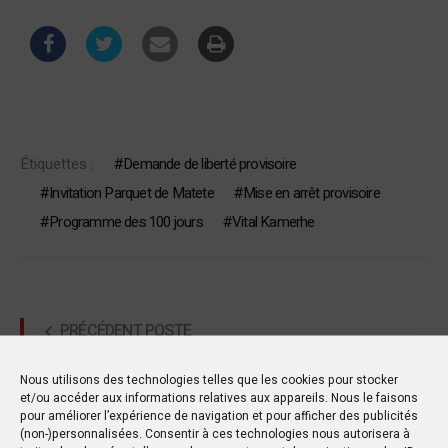
Étiquettes :
Demande de liberté provisoire
Invitation Parquet de Matete
Mise en arrêt provisoire
Programme des 100 jours
Vital Kamerhe
PRÉCÉDENT POSTE
Covid-19: Le gouverneur Jean Maweja Muteba
Nous utilisons des technologies telles que les cookies pour stocker
s’implique dans la lutte à Mbujimayi
et/ou accéder aux informations relatives aux appareils. Nous le faisons
pour améliorer l’expérience de navigation et pour afficher des publicités
(non-)personnalisées. Consentir à ces technologies nous autorisera à
SUIVANT POSTE