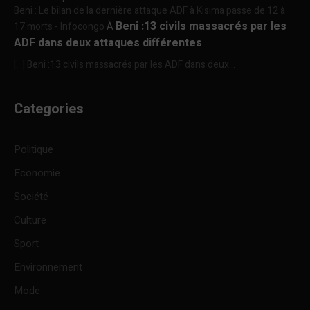
Beni : Le bilan de la dernière attaque ADF à Kisima passe de 12 à
Beni :13 civils massacrés par les
17 morts - Infocongo
À
ADF dans deux attaques différentes
[…] Beni :13 civils massacrés par les ADF dans deux...
Categories
Politique
Economie
Société
Culture
Sport
Environnement
Mode