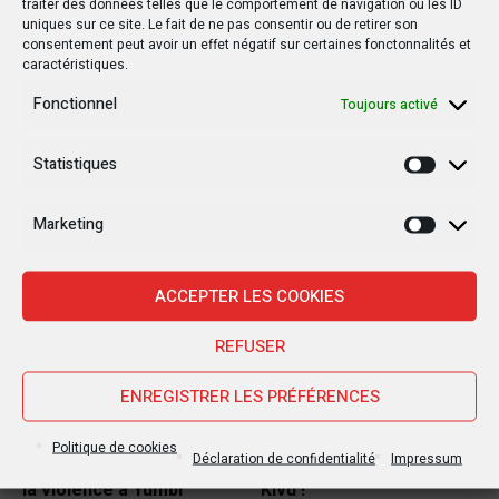
traiter des données telles que le comportement de navigation ou les ID
uniques sur ce site. Le fait de ne pas consentir ou de retirer son
Affaire Vital Kamerhe : Jean-Marc Kabund cité
consentement peut avoir un effet négatif sur certaines fonctonnalités et
!
caractéristiques.
Fonctionnel
Toujours activé
Statistiques
Autres postes
Statisti
Marketing
Marketi
POLITIQUE
POLITIQUE
ACCEPTER LES COOKIES
REFUSER
ENREGISTRER LES PRÉFÉRENCES
15 MARS 2019
20 OCTOBRE 2019
RDC : Un rapport de l’ONU
Le drapeau d’un pays
Politique de cookies
Déclaration de confidentialité
Impressum
détaille les horreurs de
étranger flotte au Sud-
la violence à Yumbi
Kivu !