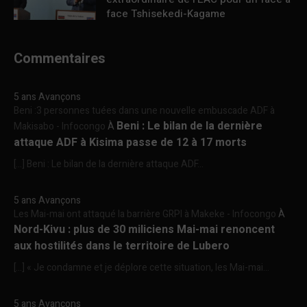
face Tshisekedi-Kagame
Commentaires
5 ans Avançons
Beni :3 personnes tuées dans une nouvelle embuscade ADF à
Beni : Le bilan de la dernière
Makisabo - Infocongo
À
attaque ADF à Kisima passe de 12 à 17 morts
[…] Beni : Le bilan de la dernière attaque ADF...
5 ans Avançons
Les Mai-mai ont attaqué la barrière GRPI à Makeke - Infocongo
À
Nord-Kivu : plus de 30 miliciens Mai-mai renoncent
aux hostilités dans le territoire de Lubero
[…] « Je condamne et je déplore cette situation, les Mai-mai...
5 ans Avançons