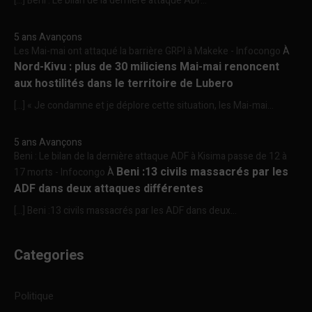
[…] Beni : Le bilan de la dernière attaque ADF...
5 ans Avançons
Les Mai-mai ont attaqué la barrière GRPI à Makeke - Infocongo
À
Nord-Kivu : plus de 30 miliciens Mai-mai renoncent
aux hostilités dans le territoire de Lubero
[…] « Je condamne et je déplore cette situation, les Mai-mai...
5 ans Avançons
Beni : Le bilan de la dernière attaque ADF à Kisima passe de 12 à
Beni :13 civils massacrés par les
17 morts - Infocongo
À
ADF dans deux attaques différentes
[…] Beni :13 civils massacrés par les ADF dans deux...
Categories
Politique