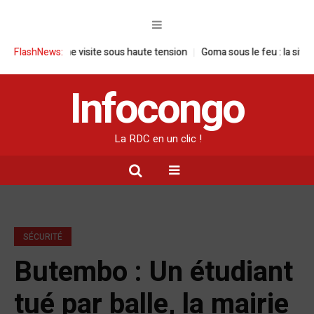
 RDC : une visite sous haute tension
FlashNews:
Goma sous le feu : la situation h
Infocongo
La RDC en un clic !
SÉCURITÉ
Butembo : Un étudiant
tué par balle, la mairie