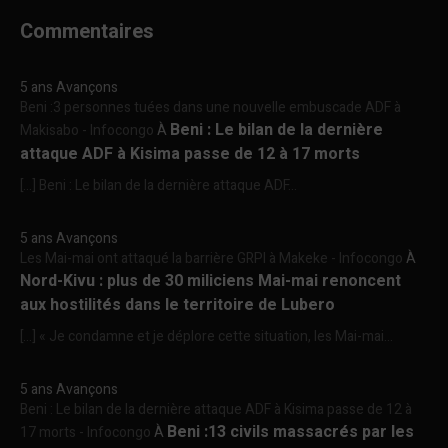
Commentaires
5 ans Avançons
Beni :3 personnes tuées dans une nouvelle embuscade ADF à
Beni : Le bilan de la dernière
Makisabo - Infocongo
À
attaque ADF à Kisima passe de 12 à 17 morts
[…] Beni : Le bilan de la dernière attaque ADF...
5 ans Avançons
Les Mai-mai ont attaqué la barrière GRPI à Makeke - Infocongo
À
Nord-Kivu : plus de 30 miliciens Mai-mai renoncent
aux hostilités dans le territoire de Lubero
[…] « Je condamne et je déplore cette situation, les Mai-mai...
5 ans Avançons
Beni : Le bilan de la dernière attaque ADF à Kisima passe de 12 à
Beni :13 civils massacrés par les
17 morts - Infocongo
À