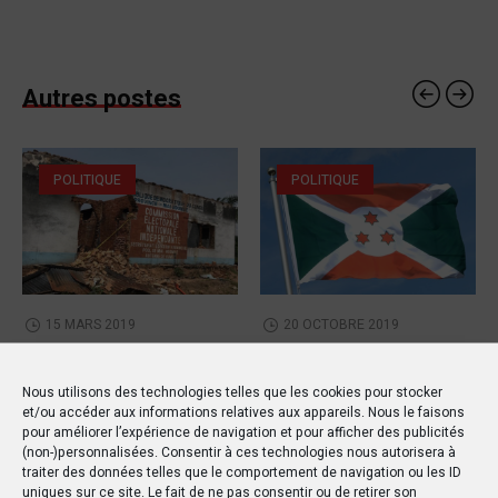
Autres postes
POLITIQUE
POLITIQUE
15 MARS 2019
20 OCTOBRE 2019
RDC : Un rapport de l’ONU
Le drapeau d’un pays
détaille les horreurs de
étranger flotte au Sud-
Nous utilisons des technologies telles que les cookies pour stocker
et/ou accéder aux informations relatives aux appareils. Nous le faisons
la violence à Yumbi
Kivu !
pour améliorer l’expérience de navigation et pour afficher des publicités
(non-)personnalisées. Consentir à ces technologies nous autorisera à
traiter des données telles que le comportement de navigation ou les ID
uniques sur ce site. Le fait de ne pas consentir ou de retirer son