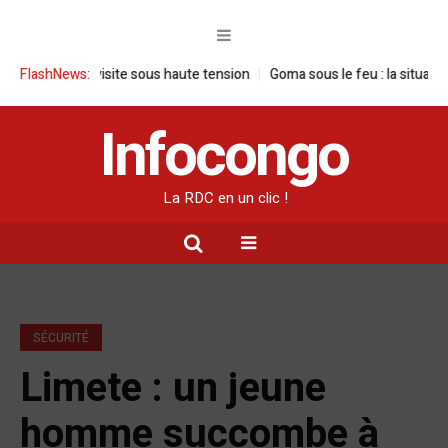
: une visite sous haute tension
FlashNews:
Goma sous le feu : la situation humanit
Infocongo
La RDC en un clic !
SÉCURITÉ
Limete : un jeune
homme succombe à