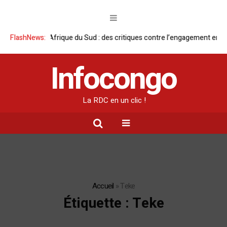
Afrique du Sud : des critiques contre l’engagement en RDC après le d
FlashNews:
Infocongo
La RDC en un clic !
Accueil
»
Teke
Étiquette :
Teke