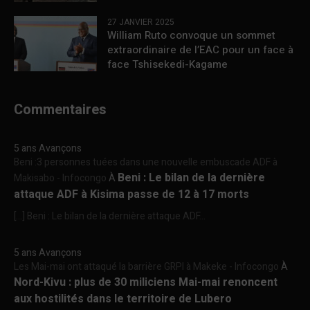
27 JANVIER 2025
William Ruto convoque un sommet
extraordinaire de l’EAC pour un face à
face Tshisekedi-Kagame
Commentaires
5 ans Avançons
Beni :3 personnes tuées dans une nouvelle embuscade ADF à
Beni : Le bilan de la dernière
Makisabo - Infocongo
À
attaque ADF à Kisima passe de 12 à 17 morts
[…] Beni : Le bilan de la dernière attaque ADF...
5 ans Avançons
Les Mai-mai ont attaqué la barrière GRPI à Makeke - Infocongo
À
Nord-Kivu : plus de 30 miliciens Mai-mai renoncent
aux hostilités dans le territoire de Lubero