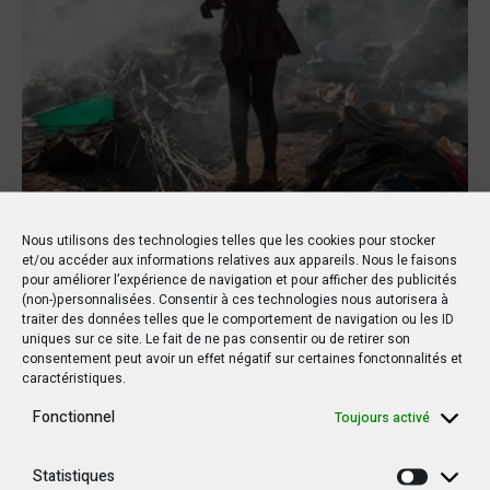
Nous utilisons des technologies telles que les cookies pour stocker
et/ou accéder aux informations relatives aux appareils. Nous le faisons
Sécurité
pour améliorer l’expérience de navigation et pour afficher des publicités
Dans
31 août 2022
Par
Infocongo
(non-)personnalisées. Consentir à ces technologies nous autorisera à
traiter des données telles que le comportement de navigation ou les ID
Maï-Ndombe : nouvelles
uniques sur ce site. Le fait de ne pas consentir ou de retirer son
consentement peut avoir un effet négatif sur certaines fonctonnalités et
tueries dans le conflit
caractéristiques.
interethnique Tékés-Yaka
Fonctionnel
Toujours activé
De nouvelles tueries liées au conflit intercommunautaire entre
Statistiques
Statisti