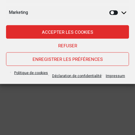
les Teke et les Yaka au territoire de Kwamouth (Maï-
Ndombe), ont été perpétrées mardi 30 août. Cinq personnes
Marketing
ont été abattues sur la route qui sépare la ville de Bandundu,
Marketi
chef-lieu de la province du Kwilu et le village Mongata dans la
province de Maï-Ndombe. Des sources...
ACCEPTER LES COOKIES
REFUSER
ENREGISTRER LES PRÉFÉRENCES
Politique de cookies
Déclaration de confidentialité
Impressum