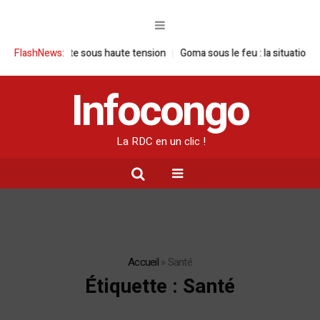
te sous haute tension
FlashNews:
Goma sous le feu : la situation humanitaire se d
Infocongo
La RDC en un clic !
Accueil
»
Santé
Étiquette :
Santé