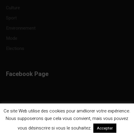
Culture
Sport
Environnement
Mode
Elections
Facebook Page
Ce site Web utilise des cookies pour améliorer votre expérience.
Nous supposerons que cela vous convient, mais vous pouvez
Politique de confidentialité
/ Infocongo © 2023 / Tous droits
vous désinscrire si vous le souhaitez.
Accepter