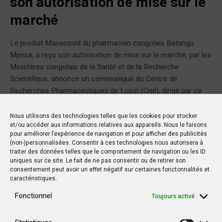
son autorisation de mise sur le
marché
Le produit Manacovid du pharmacien congolais Batangu
Mpesa, a reçu son autorisation de mise sur le marché, par les
Ministères congolais de la Santé et de la Recherche
Scientifique, annonce un communiqué du Centre de
Recherches Pharmaceutiques de Luozi (Crpl), dirigé par ce
pharmacien. Selon la même source, Manacovid, était un des
trois projets retenus...
Nous utilisons des technologies telles que les cookies pour stocker
et/ou accéder aux informations relatives aux appareils. Nous le faisons
pour améliorer l’expérience de navigation et pour afficher des publicités
(non-)personnalisées. Consentir à ces technologies nous autorisera à
traiter des données telles que le comportement de navigation ou les ID
uniques sur ce site. Le fait de ne pas consentir ou de retirer son
consentement peut avoir un effet négatif sur certaines fonctonnalités et
ARTICLE
caractéristiques.
Fonctionnel
Toujours activé