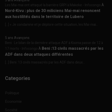
5 ans Avançons
Les Mai-mai ont attaqué la barrière GRPI à Makeke - Infocongo
À
Nord-Kivu : plus de 30 miliciens Mai-mai renoncent
aux hostilités dans le territoire de Lubero
[…] « Je condamne et je déplore cette situation, les Mai-mai...
5 ans Avançons
Beni : Le bilan de la dernière attaque ADF à Kisima passe de 12 à
Beni :13 civils massacrés par les
17 morts - Infocongo
À
ADF dans deux attaques différentes
[…] Beni :13 civils massacrés par les ADF dans deux...
Categories
Politique
Economie
Société