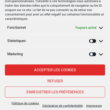
(non-)personnalisées. Consentir à ces technologies nous autorisera à
24 janvier 2025
traiter des données telles que le comportement de navigation ou les ID
Kisangani : Une ville riche en eaux mais en
uniques sur ce site. Le fait de ne pas consentir ou de retirer son
consentement peut avoir un effet négatif sur certaines fonctonnalités et
manque d’électricité
caractéristiques.
Fonctionnel
Toujours activé
Statistiques
Statisti
Dernière
Marketing
Populaire
Marketi
Commentaires
ACCEPTER LES COOKIES
30 JANVIER 2025
REFUSER
Jean-Noël Barrot, chef de la
diplomatie française en RDC : une
visite sous haute tension
ENREGISTRER LES PRÉFÉRENCES
28 JANVIER 2025
Politique de cookies
Déclaration de confidentialité
Impressum
Goma sous le feu : la situation