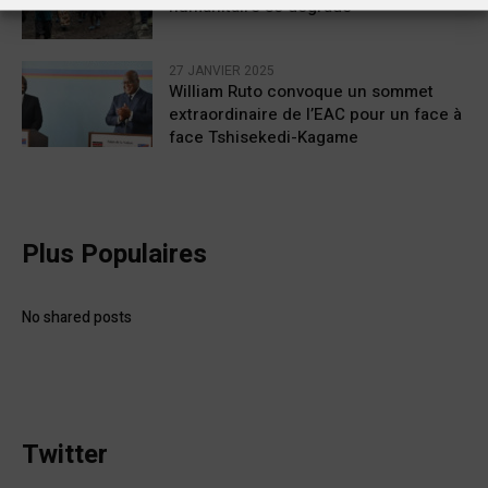
humanitaire se dégrade
27 JANVIER 2025
William Ruto convoque un sommet
extraordinaire de l’EAC pour un face à
face Tshisekedi-Kagame
Plus Populaires
No shared posts
Twitter