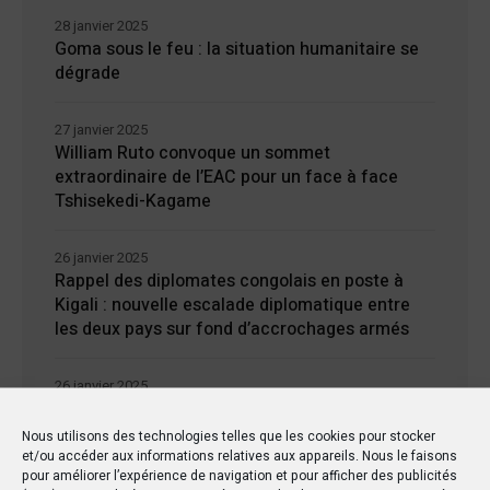
28 janvier 2025
Goma sous le feu : la situation humanitaire se
dégrade
27 janvier 2025
William Ruto convoque un sommet
extraordinaire de l’EAC pour un face à face
Tshisekedi-Kagame
26 janvier 2025
Rappel des diplomates congolais en poste à
Kigali : nouvelle escalade diplomatique entre
les deux pays sur fond d’accrochages armés
26 janvier 2025
Afrique du Sud : des critiques contre
l’engagement en RDC après le décès de 9
Nous utilisons des technologies telles que les cookies pour stocker
soldats
et/ou accéder aux informations relatives aux appareils. Nous le faisons
pour améliorer l’expérience de navigation et pour afficher des publicités