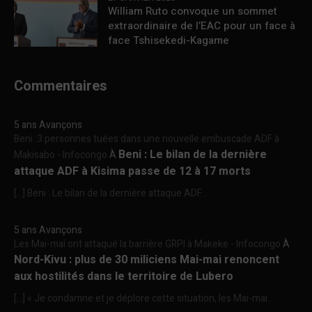
William Ruto convoque un sommet
extraordinaire de l’EAC pour un face à
face Tshisekedi-Kagame
Commentaires
5 ans Avançons
Beni :3 personnes tuées dans une nouvelle embuscade ADF à
Beni : Le bilan de la dernière
Makisabo - Infocongo
À
attaque ADF à Kisima passe de 12 à 17 morts
[…] Beni : Le bilan de la dernière attaque ADF...
5 ans Avançons
Les Mai-mai ont attaqué la barrière GRPI à Makeke - Infocongo
À
Nord-Kivu : plus de 30 miliciens Mai-mai renoncent
aux hostilités dans le territoire de Lubero
[…] « Je condamne et je déplore cette situation, les Mai-mai...