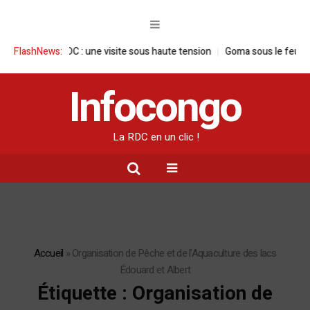
aise en RDC : une visite sous haute tension
FlashNews:
Goma sous le feu : la situa
Infocongo
La RDC en un clic !
Accueil
»
Organisation de Pêche et de l'Aquaculture des lacs
Édouard et Albert
Étiquette :
Organisation de