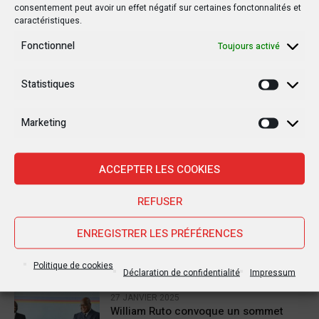
consentement peut avoir un effet négatif sur certaines fonctonnalités et
caractéristiques.
Fonctionnel
Toujours activé
Dernière
Statistiques
Statisti
Populaire
Commentaires
Marketing
Marketi
30 JANVIER 2025
Jean-Noël Barrot, chef de la
ACCEPTER LES COOKIES
diplomatie française en RDC : une
visite sous haute tension
REFUSER
28 JANVIER 2025
ENREGISTRER LES PRÉFÉRENCES
Goma sous le feu : la situation
humanitaire se dégrade
Politique de cookies
Déclaration de confidentialité
Impressum
27 JANVIER 2025
William Ruto convoque un sommet