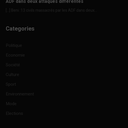
ADF dans deux attaques différentes
[…] Beni :13 civils massacrés par les ADF dans deux...
Categories
Politique
Economie
Société
Culture
Sport
Environnement
Mode
Elections