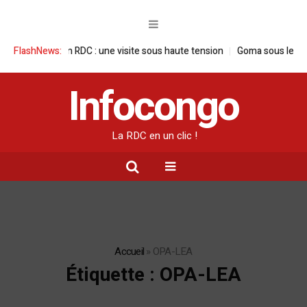
ançaise en RDC : une visite sous haute tension
FlashNews:
Goma sous le feu : la s
Infocongo
La RDC en un clic !
Accueil
»
OPA-LEA
Étiquette :
OPA-LEA