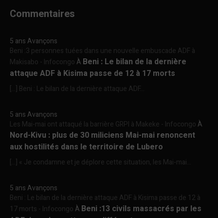
Commentaires
5 ans Avançons
Beni :3 personnes tuées dans une nouvelle embuscade ADF à
Beni : Le bilan de la dernière
Makisabo - Infocongo
À
attaque ADF à Kisima passe de 12 à 17 morts
[…] Beni : Le bilan de la dernière attaque ADF...
5 ans Avançons
Les Mai-mai ont attaqué la barrière GRPI à Makeke - Infocongo
À
Nord-Kivu : plus de 30 miliciens Mai-mai renoncent
aux hostilités dans le territoire de Lubero
[…] « Je condamne et je déplore cette situation, les Mai-mai...
5 ans Avançons
Beni : Le bilan de la dernière attaque ADF à Kisima passe de 12 à
Beni :13 civils massacrés par les
17 morts - Infocongo
À