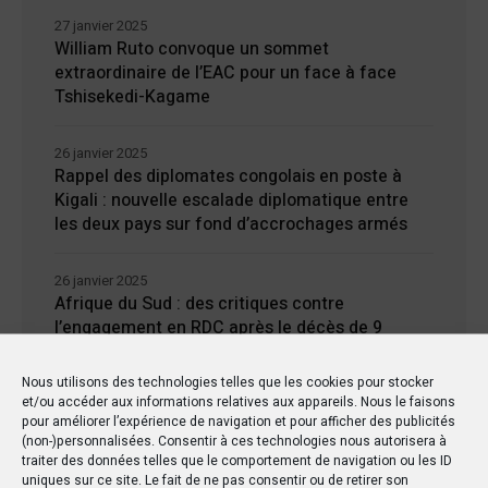
27 janvier 2025
William Ruto convoque un sommet
extraordinaire de l’EAC pour un face à face
Tshisekedi-Kagame
26 janvier 2025
Rappel des diplomates congolais en poste à
Kigali : nouvelle escalade diplomatique entre
les deux pays sur fond d’accrochages armés
26 janvier 2025
Afrique du Sud : des critiques contre
l’engagement en RDC après le décès de 9
soldats
Nous utilisons des technologies telles que les cookies pour stocker
et/ou accéder aux informations relatives aux appareils. Nous le faisons
24 janvier 2025
pour améliorer l’expérience de navigation et pour afficher des publicités
Kisangani : Une ville riche en eaux mais en
(non-)personnalisées. Consentir à ces technologies nous autorisera à
manque d’électricité
traiter des données telles que le comportement de navigation ou les ID
uniques sur ce site. Le fait de ne pas consentir ou de retirer son