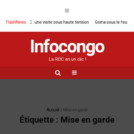
ise en RDC : une visite sous haute tension
FlashNews:
Goma sous le feu : la situat
Infocongo
La RDC en un clic !
Accueil
»
Mise en garde
Étiquette :
Mise en garde