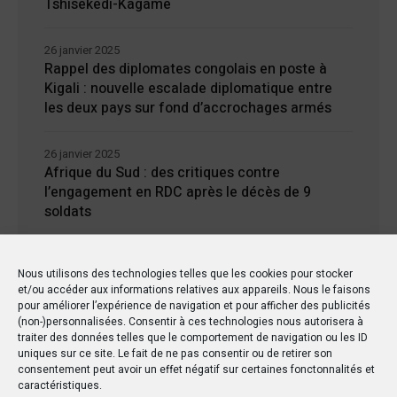
Tshisekedi-Kagame
26 janvier 2025
Rappel des diplomates congolais en poste à
Kigali : nouvelle escalade diplomatique entre
les deux pays sur fond d’accrochages armés
26 janvier 2025
Afrique du Sud : des critiques contre
l’engagement en RDC après le décès de 9
soldats
24 janvier 2025
Nous utilisons des technologies telles que les cookies pour stocker
Kisangani : Une ville riche en eaux mais en
et/ou accéder aux informations relatives aux appareils. Nous le faisons
manque d’électricité
pour améliorer l’expérience de navigation et pour afficher des publicités
(non-)personnalisées. Consentir à ces technologies nous autorisera à
traiter des données telles que le comportement de navigation ou les ID
uniques sur ce site. Le fait de ne pas consentir ou de retirer son
consentement peut avoir un effet négatif sur certaines fonctonnalités et
caractéristiques.