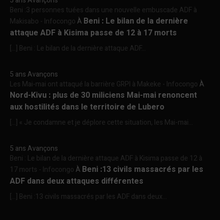
5 ans Avançons
Beni :3 personnes tuées dans une nouvelle embuscade ADF à
Beni : Le bilan de la dernière
Makisabo - Infocongo
À
attaque ADF à Kisima passe de 12 à 17 morts
[…] Beni : Le bilan de la dernière attaque ADF...
5 ans Avançons
Les Mai-mai ont attaqué la barrière GRPI à Makeke - Infocongo
À
Nord-Kivu : plus de 30 miliciens Mai-mai renoncent
aux hostilités dans le territoire de Lubero
[…] « Je condamne et je déplore cette situation, les Mai-mai...
5 ans Avançons
Beni : Le bilan de la dernière attaque ADF à Kisima passe de 12 à
Beni :13 civils massacrés par les
17 morts - Infocongo
À
ADF dans deux attaques différentes
[…] Beni :13 civils massacrés par les ADF dans deux...