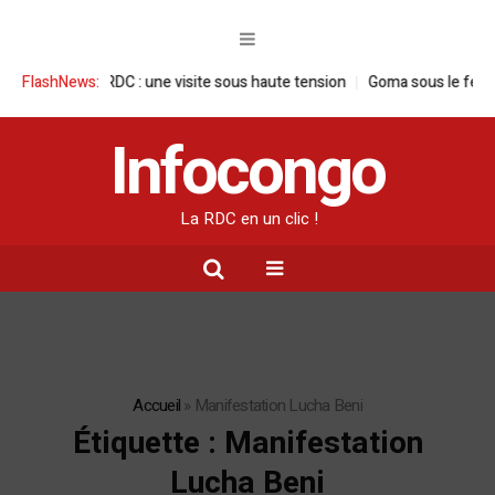
çaise en RDC : une visite sous haute tension
FlashNews:
Goma sous le feu : la sit
Infocongo
La RDC en un clic !
Accueil
»
Manifestation Lucha Beni
Étiquette :
Manifestation
Lucha Beni