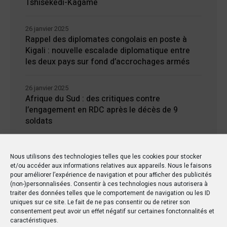
Tshisekedi-Kagame
26 janvier 2025
Rappel des diplomates congolais en poste à
Kigali : nouvelle escalade diplomatique entre
les deux pays sur fond d’accrochages armés
26 janvier 2025
Afrique du Sud : des critiques contre
l’engagement en RDC après le décès de 9
soldats
24 janvier 2025
Nous utilisons des technologies telles que les cookies pour stocker
Kisangani : Une ville riche en eaux mais en
et/ou accéder aux informations relatives aux appareils. Nous le faisons
manque d’électricité
pour améliorer l’expérience de navigation et pour afficher des publicités
(non-)personnalisées. Consentir à ces technologies nous autorisera à
traiter des données telles que le comportement de navigation ou les ID
uniques sur ce site. Le fait de ne pas consentir ou de retirer son
consentement peut avoir un effet négatif sur certaines fonctonnalités et
caractéristiques.