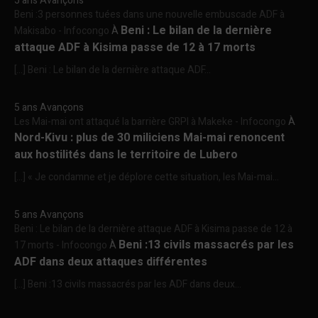
5 ans Avançons
Beni :3 personnes tuées dans une nouvelle embuscade ADF à
Beni : Le bilan de la dernière
Makisabo - Infocongo
À
attaque ADF à Kisima passe de 12 à 17 morts
[…] Beni : Le bilan de la dernière attaque ADF...
5 ans Avançons
Les Mai-mai ont attaqué la barrière GRPI à Makeke - Infocongo
À
Nord-Kivu : plus de 30 miliciens Mai-mai renoncent
aux hostilités dans le territoire de Lubero
[…] « Je condamne et je déplore cette situation, les Mai-mai...
5 ans Avançons
Beni : Le bilan de la dernière attaque ADF à Kisima passe de 12 à
Beni :13 civils massacrés par les
17 morts - Infocongo
À
ADF dans deux attaques différentes
[…] Beni :13 civils massacrés par les ADF dans deux...