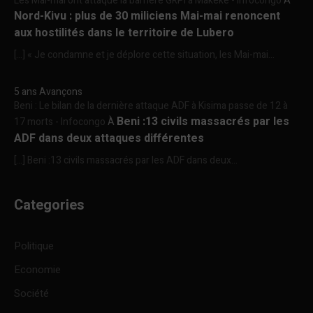
Les Mai-mai ont attaqué la barrière GRPI à Makeke - Infocongo
À
Nord-Kivu : plus de 30 miliciens Mai-mai renoncent
aux hostilités dans le territoire de Lubero
[…] « Je condamne et je déplore cette situation, les Mai-mai...
5 ans Avançons
Beni : Le bilan de la dernière attaque ADF à Kisima passe de 12 à
Beni :13 civils massacrés par les
17 morts - Infocongo
À
ADF dans deux attaques différentes
[…] Beni :13 civils massacrés par les ADF dans deux...
Categories
Politique
Economie
Société