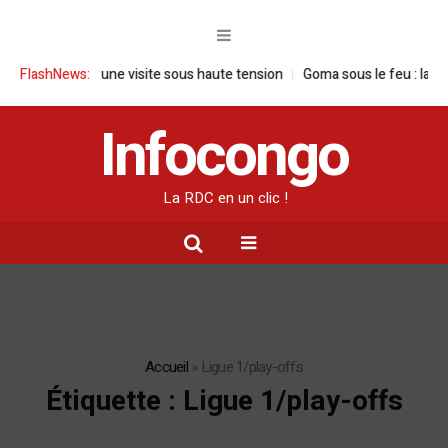
DC : une visite sous haute tension
FlashNews:
Goma sous le feu : la situation hum
Infocongo
La RDC en un clic !
Accueil
»
Ligue 1/play-offs
Étiquette :
Ligue 1/play-offs