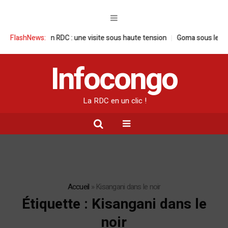
ançaise en RDC : une visite sous haute tension
FlashNews:
Goma sous le feu : la s
Infocongo
La RDC en un clic !
Accueil
»
Kisangani dans le noir
Étiquette :
Kisangani dans le
noir