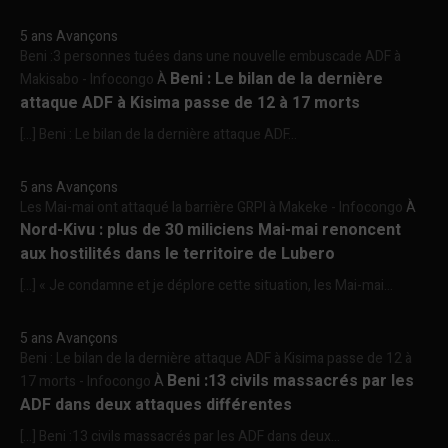
5 ans Avançons
Beni :3 personnes tuées dans une nouvelle embuscade ADF à
Beni : Le bilan de la dernière
Makisabo - Infocongo
À
attaque ADF à Kisima passe de 12 à 17 morts
[…] Beni : Le bilan de la dernière attaque ADF...
5 ans Avançons
Les Mai-mai ont attaqué la barrière GRPI à Makeke - Infocongo
À
Nord-Kivu : plus de 30 miliciens Mai-mai renoncent
aux hostilités dans le territoire de Lubero
[…] « Je condamne et je déplore cette situation, les Mai-mai...
5 ans Avançons
Beni : Le bilan de la dernière attaque ADF à Kisima passe de 12 à
Beni :13 civils massacrés par les
17 morts - Infocongo
À
ADF dans deux attaques différentes
[…] Beni :13 civils massacrés par les ADF dans deux...