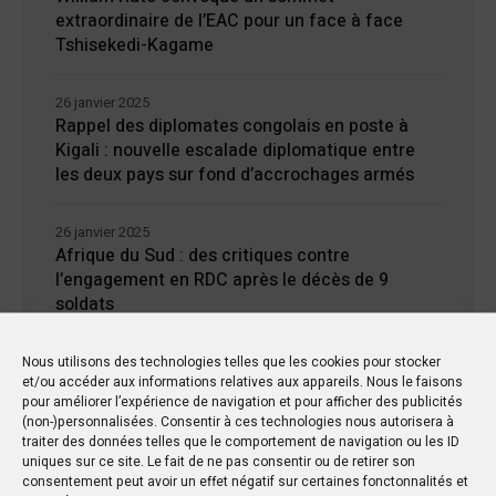
extraordinaire de l’EAC pour un face à face
Tshisekedi-Kagame
26 janvier 2025
Rappel des diplomates congolais en poste à
Kigali : nouvelle escalade diplomatique entre
les deux pays sur fond d’accrochages armés
26 janvier 2025
Afrique du Sud : des critiques contre
l’engagement en RDC après le décès de 9
soldats
24 janvier 2025
Nous utilisons des technologies telles que les cookies pour stocker
et/ou accéder aux informations relatives aux appareils. Nous le faisons
Kisangani : Une ville riche en eaux mais en
pour améliorer l’expérience de navigation et pour afficher des publicités
manque d’électricité
(non-)personnalisées. Consentir à ces technologies nous autorisera à
traiter des données telles que le comportement de navigation ou les ID
uniques sur ce site. Le fait de ne pas consentir ou de retirer son
consentement peut avoir un effet négatif sur certaines fonctonnalités et