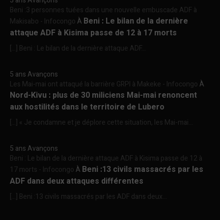
5 ans Avançons
Beni :3 personnes tuées dans une nouvelle embuscade ADF à
Beni : Le bilan de la dernière
Makisabo - Infocongo
À
attaque ADF à Kisima passe de 12 à 17 morts
[…] Beni : Le bilan de la dernière attaque ADF...
5 ans Avançons
Les Mai-mai ont attaqué la barrière GRPI à Makeke - Infocongo
À
Nord-Kivu : plus de 30 miliciens Mai-mai renoncent
aux hostilités dans le territoire de Lubero
[…] « Je condamne et je déplore cette situation, les Mai-mai...
5 ans Avançons
Beni : Le bilan de la dernière attaque ADF à Kisima passe de 12 à
Beni :13 civils massacrés par les
17 morts - Infocongo
À
ADF dans deux attaques différentes
[…] Beni :13 civils massacrés par les ADF dans deux...