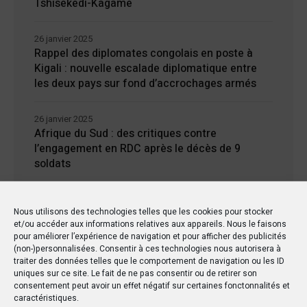
Tshisekedi-Kagame
26 janvier 2025
Rappel des diplomates congolais en poste à
Kigali : nouvelle escalade diplomatique entre
les deux pays sur fond d’accrochages armés
26 janvier 2025
Afrique du Sud : des critiques contre
l’engagement en RDC après le décès de 9
soldats
24 janvier 2025
Nous utilisons des technologies telles que les cookies pour stocker
Kisangani : Une ville riche en eaux mais en
et/ou accéder aux informations relatives aux appareils. Nous le faisons
manque d’électricité
pour améliorer l’expérience de navigation et pour afficher des publicités
(non-)personnalisées. Consentir à ces technologies nous autorisera à
traiter des données telles que le comportement de navigation ou les ID
uniques sur ce site. Le fait de ne pas consentir ou de retirer son
consentement peut avoir un effet négatif sur certaines fonctonnalités et
caractéristiques.