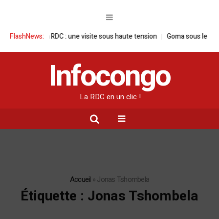
ançaise en RDC : une visite sous haute tension
FlashNews:
Goma sous le feu : la si
Infocongo
La RDC en un clic !
Accueil
»
Jonas Tshombela
Étiquette :
Jonas Tshombela