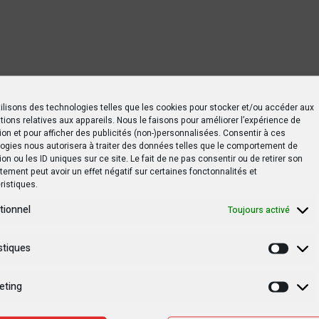
ilisons des technologies telles que les cookies pour stocker et/ou accéder aux
tions relatives aux appareils. Nous le faisons pour améliorer l’expérience de
ion et pour afficher des publicités (non-)personnalisées. Consentir à ces
ogies nous autorisera à traiter des données telles que le comportement de
ion ou les ID uniques sur ce site. Le fait de ne pas consentir ou de retirer son
ement peut avoir un effet négatif sur certaines fonctonnalités et
ristiques.
tionnel
Toujours activé
stiques
Statis
eting
Marke