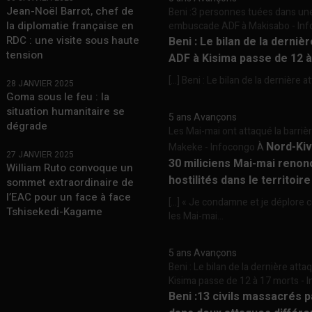
Jean-Noël Barrot, chef de
Beni :3 personnes tuées dans un
la diplomatie française en
embuscade ADF à Makisabo - In
RDC : une visite sous haute
Beni : Le bilan de la derniè
tension
ADF à Kisima passe de 12 
[…] Beni : Le bilan de la dernière a
28 JANVIER 2025
Goma sous le feu : la
situation humanitaire se
5 ans Avançons
dégrade
Les Mai-mai ont attaqué la barriè
Nord-Kiv
Makeke - Infocongo
À
27 JANVIER 2025
30 miliciens Mai-mai renon
William Ruto convoque un
hostilités dans le territoir
sommet extraordinaire de
l’EAC pour un face à face
[…] « Je condamne et je déplore c
Tshisekedi-Kagame
les Mai-mai...
5 ans Avançons
Beni : Le bilan de la dernière att
Kisima passe de 12 à 17 morts -
Beni :13 civils massacrés 