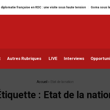
 française en RDC : une visite sous haute tension
Goma sous le feu : la si
t
Autres Rubriques
LIVE
Interviews
Opportun
Accueil
»
Etat de la nation
Étiquette :
Etat de la natio