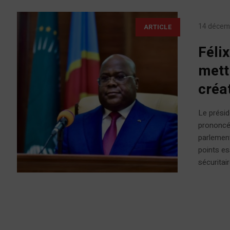
14 décem
ARTICLE
Féli
mettr
créa
Le présid
prononcé 
parlement
points es
sécuritair