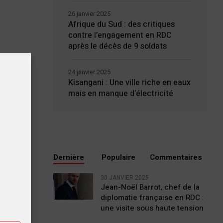
26 janvier 2025
Afrique du Sud : des critiques
contre l’engagement en RDC
après le décès de 9 soldats
24 janvier 2025
Kisangani : Une ville riche en eaux
mais en manque d’électricité
Dernière
Populaire
Commentaires
tiques
30 JANVIER 2025
Jean-Noël Barrot, chef de la
diplomatie française en RDC :
ting
une visite sous haute tension