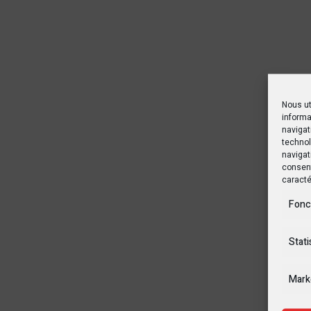
Nous ut
informa
navigat
technol
navigat
consent
caracté
Fonc
Stati
Mark