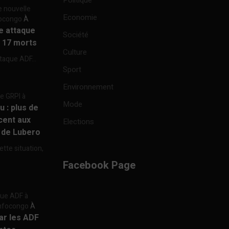
Politique
e nouvelle
Economie
focongo
À
re attaque
Société
à 17 morts
Culture
ttaque ADF...
Sport
Environnement
re GRPI à
Mode
u : plus de
cent aux
Elections
e de Lubero
ette situation,
Facebook Page
aque ADF à
 Infocongo
À
par les ADF