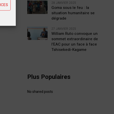
28 JANVIER 2025
NCES
Goma sous le feu : la
situation humanitaire se
dégrade
27 JANVIER 2025
William Ruto convoque un
sommet extraordinaire de
l’EAC pour un face à face
Tshisekedi-Kagame
Plus Populaires
No shared posts