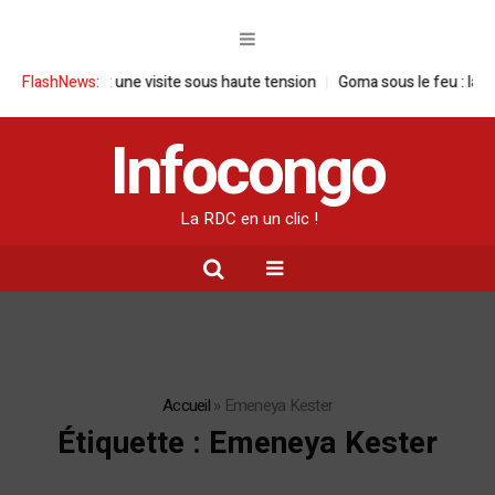
se en RDC : une visite sous haute tension
FlashNews:
Goma sous le feu : la situat
Infocongo
La RDC en un clic !
Accueil
»
Emeneya Kester
Étiquette :
Emeneya Kester