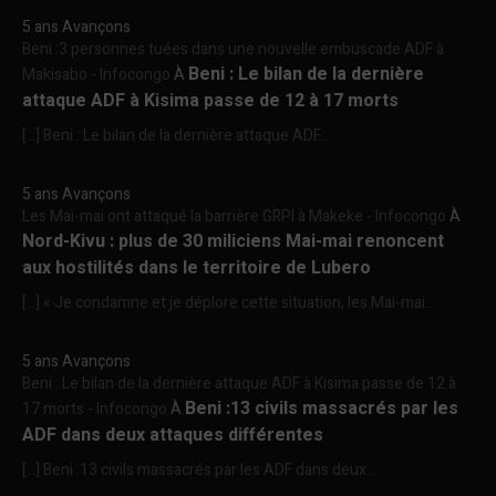
5 ans Avançons
Beni :3 personnes tuées dans une nouvelle embuscade ADF à
Beni : Le bilan de la dernière
Makisabo - Infocongo
À
attaque ADF à Kisima passe de 12 à 17 morts
[…] Beni : Le bilan de la dernière attaque ADF...
5 ans Avançons
Les Mai-mai ont attaqué la barrière GRPI à Makeke - Infocongo
À
Nord-Kivu : plus de 30 miliciens Mai-mai renoncent
aux hostilités dans le territoire de Lubero
[…] « Je condamne et je déplore cette situation, les Mai-mai...
5 ans Avançons
Beni : Le bilan de la dernière attaque ADF à Kisima passe de 12 à
Beni :13 civils massacrés par les
17 morts - Infocongo
À
ADF dans deux attaques différentes
[…] Beni :13 civils massacrés par les ADF dans deux...