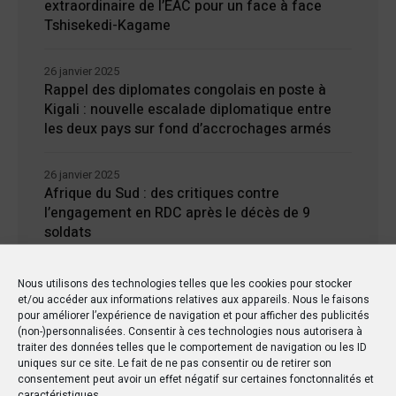
extraordinaire de l’EAC pour un face à face
Tshisekedi-Kagame
26 janvier 2025
Rappel des diplomates congolais en poste à
Kigali : nouvelle escalade diplomatique entre
les deux pays sur fond d’accrochages armés
26 janvier 2025
Afrique du Sud : des critiques contre
l’engagement en RDC après le décès de 9
soldats
24 janvier 2025
Nous utilisons des technologies telles que les cookies pour stocker
Kisangani : Une ville riche en eaux mais en
et/ou accéder aux informations relatives aux appareils. Nous le faisons
manque d’électricité
pour améliorer l’expérience de navigation et pour afficher des publicités
(non-)personnalisées. Consentir à ces technologies nous autorisera à
traiter des données telles que le comportement de navigation ou les ID
uniques sur ce site. Le fait de ne pas consentir ou de retirer son
consentement peut avoir un effet négatif sur certaines fonctonnalités et
caractéristiques.