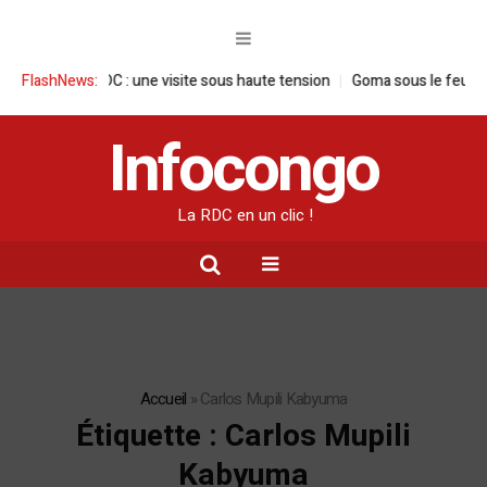
aise en RDC : une visite sous haute tension
FlashNews:
Goma sous le feu : la situa
Infocongo
La RDC en un clic !
Accueil
»
Carlos Mupili Kabyuma
Étiquette :
Carlos Mupili
Kabyuma