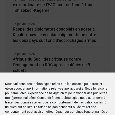
extraordinaire de l’EAC pour un face à face
Tshisekedi-Kagame
26 janvier 2025
Rappel des diplomates congolais en poste à
Kigali : nouvelle escalade diplomatique entre
les deux pays sur fond d’accrochages armés
26 janvier 2025
Afrique du Sud : des critiques contre
l’engagement en RDC après le décès de 9
soldats
24 janvier 2025
Nous utilisons des technologies telles que les cookies pour stocker
et/ou accéder aux informations relatives aux appareils. Nous le faisons
Kisangani : Une ville riche en eaux mais en
pour améliorer l’expérience de navigation et pour afficher des publicités
manque d’électricité
(non-)personnalisées. Consentir à ces technologies nous autorisera à
traiter des données telles que le comportement de navigation ou les ID
uniques sur ce site. Le fait de ne pas consentir ou de retirer son
consentement peut avoir un effet négatif sur certaines fonctonnalités et