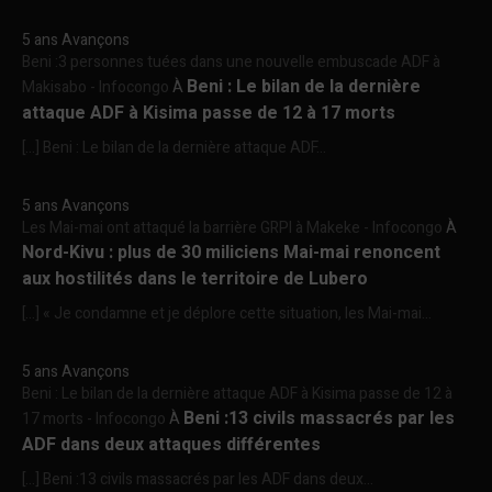
5 ans Avançons
Beni :3 personnes tuées dans une nouvelle embuscade ADF à
Beni : Le bilan de la dernière
Makisabo - Infocongo
À
attaque ADF à Kisima passe de 12 à 17 morts
[…] Beni : Le bilan de la dernière attaque ADF...
5 ans Avançons
Les Mai-mai ont attaqué la barrière GRPI à Makeke - Infocongo
À
Nord-Kivu : plus de 30 miliciens Mai-mai renoncent
aux hostilités dans le territoire de Lubero
[…] « Je condamne et je déplore cette situation, les Mai-mai...
5 ans Avançons
Beni : Le bilan de la dernière attaque ADF à Kisima passe de 12 à
Beni :13 civils massacrés par les
17 morts - Infocongo
À
ADF dans deux attaques différentes
[…] Beni :13 civils massacrés par les ADF dans deux...