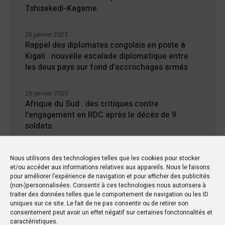
Tshisekedi-Kagame
26 janvier 2025
Rappel des diplomates congolais en poste à
Kigali : nouvelle escalade diplomatique entre
les deux pays sur fond d’accrochages armés
26 janvier 2025
Afrique du Sud : des critiques contre
l’engagement en RDC après le décès de 9
soldats
24 janvier 2025
Nous utilisons des technologies telles que les cookies pour stocker
Kisangani : Une ville riche en eaux mais en
et/ou accéder aux informations relatives aux appareils. Nous le faisons
manque d’électricité
pour améliorer l’expérience de navigation et pour afficher des publicités
(non-)personnalisées. Consentir à ces technologies nous autorisera à
traiter des données telles que le comportement de navigation ou les ID
uniques sur ce site. Le fait de ne pas consentir ou de retirer son
consentement peut avoir un effet négatif sur certaines fonctonnalités et
caractéristiques.