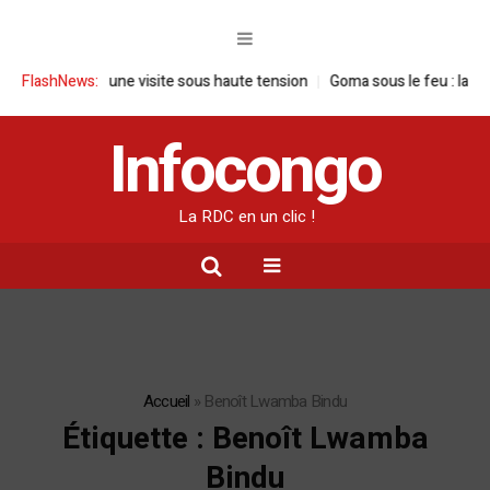
 en RDC : une visite sous haute tension
FlashNews:
Goma sous le feu : la situation
Infocongo
La RDC en un clic !
Accueil
»
Benoît Lwamba Bindu
Étiquette :
Benoît Lwamba
Bindu