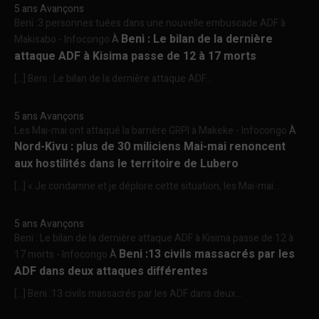
5 ans Avançons
Beni :3 personnes tuées dans une nouvelle embuscade ADF à
Beni : Le bilan de la dernière
Makisabo - Infocongo
À
attaque ADF à Kisima passe de 12 à 17 morts
[…] Beni : Le bilan de la dernière attaque ADF...
5 ans Avançons
Les Mai-mai ont attaqué la barrière GRPI à Makeke - Infocongo
À
Nord-Kivu : plus de 30 miliciens Mai-mai renoncent
aux hostilités dans le territoire de Lubero
[…] « Je condamne et je déplore cette situation, les Mai-mai...
5 ans Avançons
Beni : Le bilan de la dernière attaque ADF à Kisima passe de 12 à
Beni :13 civils massacrés par les
17 morts - Infocongo
À
ADF dans deux attaques différentes
[…] Beni :13 civils massacrés par les ADF dans deux...