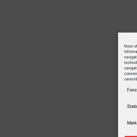
Nous ut
informa
navigat
technol
navigat
consent
caracté
Fonc
Stati
Mark