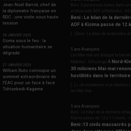
Jean-Noël Barrot, chef de
Beni :3 personnes tuées dans un
la diplomatie française en
embuscade ADF à Makisabo - In
RDC : une visite sous haute
Beni : Le bilan de la derniè
tension
ADF à Kisima passe de 12 
[…] Beni : Le bilan de la dernière a
28 JANVIER 2025
Goma sous le feu : la
situation humanitaire se
5 ans Avançons
dégrade
Les Mai-mai ont attaqué la barriè
Nord-Kiv
Makeke - Infocongo
À
27 JANVIER 2025
30 miliciens Mai-mai renon
William Ruto convoque un
hostilités dans le territoir
sommet extraordinaire de
l’EAC pour un face à face
[…] « Je condamne et je déplore c
Tshisekedi-Kagame
les Mai-mai...
5 ans Avançons
Beni : Le bilan de la dernière att
Kisima passe de 12 à 17 morts -
Beni :13 civils massacrés 