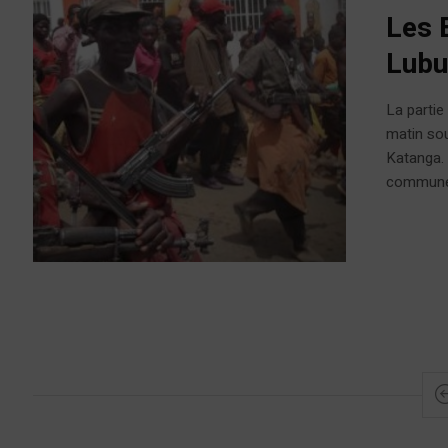
Les 
Lub
La partie
matin sou
Katanga. 
commune a