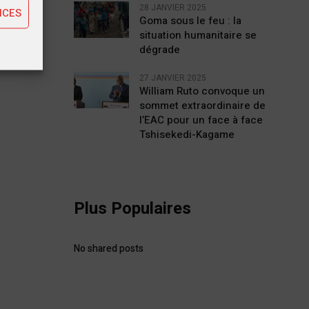
28 JANVIER 2025
NCES
Goma sous le feu : la
situation humanitaire se
dégrade
27 JANVIER 2025
William Ruto convoque un
sommet extraordinaire de
l’EAC pour un face à face
Tshisekedi-Kagame
Plus Populaires
No shared posts