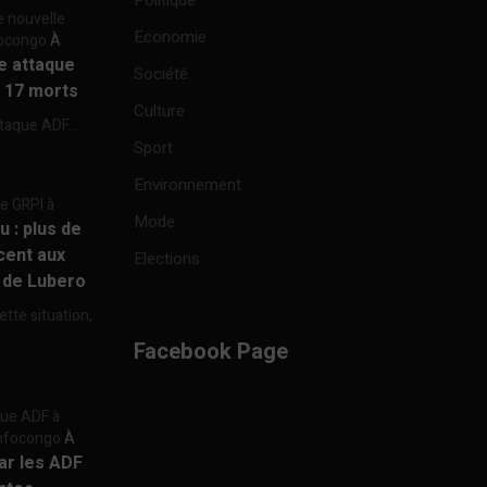
Politique
e nouvelle
Economie
focongo
À
re attaque
Société
à 17 morts
Culture
ttaque ADF...
Sport
Environnement
re GRPI à
Mode
u : plus de
cent aux
Elections
e de Lubero
ette situation,
Facebook Page
aque ADF à
 Infocongo
À
par les ADF