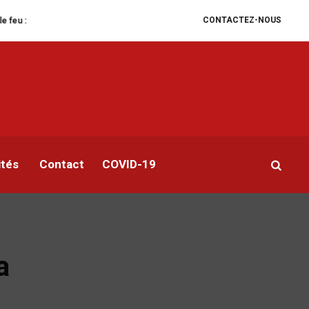
CONTACTEZ-NOUS
tuation humanitaire se dégrade
William Ruto convoque un sommet extraordi
ités
Contact
COVID-19
a