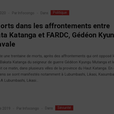
Politique
Dans
2020
Par
Infocongo
orts dans les affrontements entre
ta Katanga et FARDC, Gédéon Kyu
avale
e une trentaine de morts, après des affrontements qui ont opposé 
s Bakata Katanga du seigneur de guerre Gédéon Kyungu Mutanga et l
 ce matin, dans plusieurs villes de la province du Haut Katanga. En e
ciens se sont manifestés notamment à Lubumbashi, Likasi, Kasumba
A Lubumbashi, Likasi...
Sécurité
Dans
e 2019
Par
Infocongo