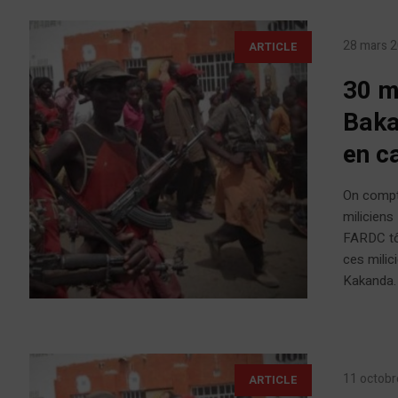
28 mars 
ARTICLE
30 m
Baka
en c
On compt
milicien
FARDC tôt
ces mili
Kakanda. 
11 octobr
ARTICLE