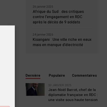
26 janvier 2025
Afrique du Sud : des critiques
contre l’engagement en RDC
après le décès de 9 soldats
24 janvier 2025
Kisangani : Une ville riche en eaux
mais en manque d’électricité
Dernière
Populaire
Commentaires
tiques
30 JANVIER 2025
Jean-Noël Barrot, chef de la
diplomatie française en RDC :
ting
une visite sous haute tension