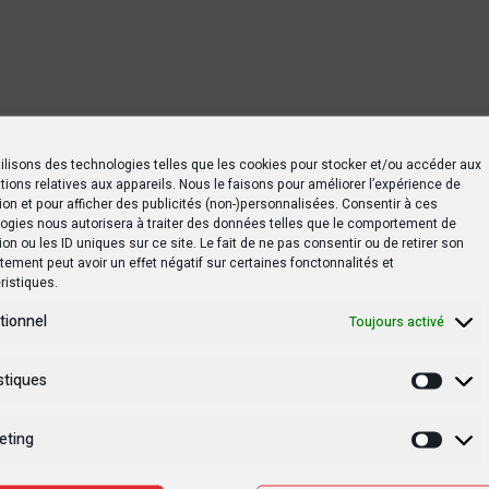
ilisons des technologies telles que les cookies pour stocker et/ou accéder aux
tions relatives aux appareils. Nous le faisons pour améliorer l’expérience de
ion et pour afficher des publicités (non-)personnalisées. Consentir à ces
ogies nous autorisera à traiter des données telles que le comportement de
ion ou les ID uniques sur ce site. Le fait de ne pas consentir ou de retirer son
ement peut avoir un effet négatif sur certaines fonctonnalités et
ristiques.
tionnel
Toujours activé
stiques
Statis
eting
Marke