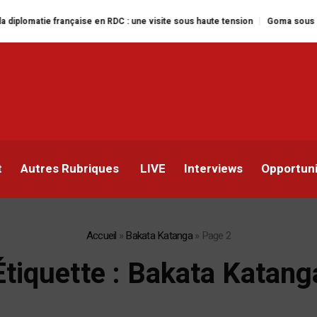
 française en RDC : une visite sous haute tension
Goma sous le feu : la si
t
Autres Rubriques
LIVE
Interviews
Opportun
Accueil
»
Bakata Katanga
»
Page 2
Étiquette :
Bakata Katang