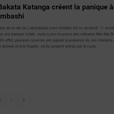
Bakata Katanga créent la panique à
umbashi
 est de la ville de Lubumbashi s’est réveillée tôt ce vendredi 11 octo
s une panique totale, suite à une incursion des miliciens Mai-Mai B
En effet, plusieurs sources ont signalé la présence de ces miliciens 
nnexe et à la Ruashi, où ils seraient entrés par la route...
1
2