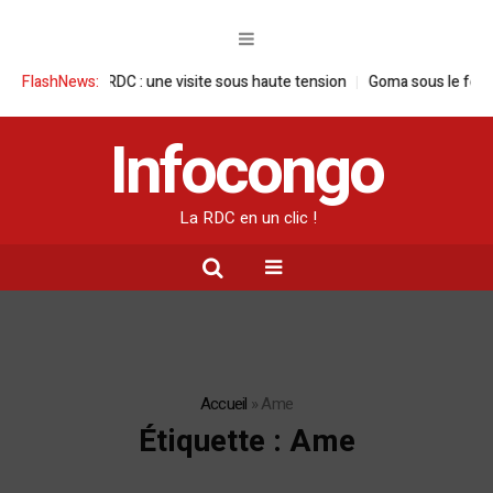
çaise en RDC : une visite sous haute tension
FlashNews:
Goma sous le feu : la sit
Infocongo
La RDC en un clic !
Accueil
»
Ame
Étiquette :
Ame