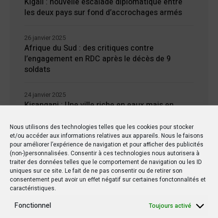
Kigali : nouvelle escalade diplomatique entre
les deux pays sur fond d’accrochages armés
26 janvier 2025
Afrique du Sud : des critiques contre
l’engagement en RDC après le décès de 9
soldats
24 janvier 2025
Kisangani : Une ville riche en eaux mais en
manque d’électricité
Nous utilisons des technologies telles que les cookies pour stocker
et/ou accéder aux informations relatives aux appareils. Nous le faisons
pour améliorer l’expérience de navigation et pour afficher des publicités
(non-)personnalisées. Consentir à ces technologies nous autorisera à
traiter des données telles que le comportement de navigation ou les ID
uniques sur ce site. Le fait de ne pas consentir ou de retirer son
Dernière
consentement peut avoir un effet négatif sur certaines fonctonnalités et
caractéristiques.
Populaire
Fonctionnel
Toujours activé
Commentaires