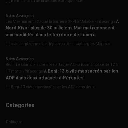
[…] Beni : Le bilan de la dernière attaque ADF...
5 ans Avançons
Les Mai-mai ont attaqué la barrière GRPI à Makeke - Infocongo
À
Nord-Kivu : plus de 30 miliciens Mai-mai renoncent
aux hostilités dans le territoire de Lubero
[…] « Je condamne et je déplore cette situation, les Mai-mai...
5 ans Avançons
Beni : Le bilan de la dernière attaque ADF à Kisima passe de 12 à
Beni :13 civils massacrés par les
17 morts - Infocongo
À
ADF dans deux attaques différentes
[…] Beni :13 civils massacrés par les ADF dans deux...
Categories
Politique