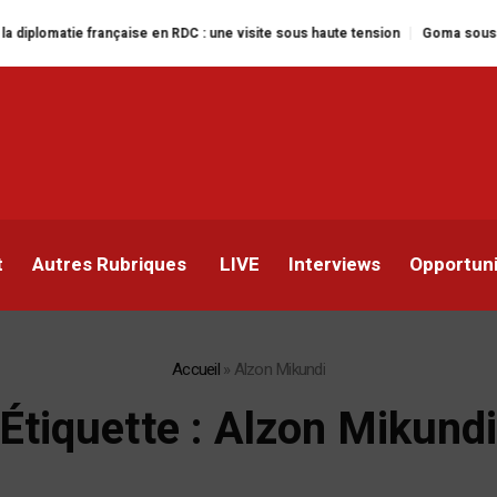
ie française en RDC : une visite sous haute tension
Goma sous le feu : la 
t
Autres Rubriques
LIVE
Interviews
Opportun
Accueil
»
Alzon Mikundi
Étiquette :
Alzon Mikund