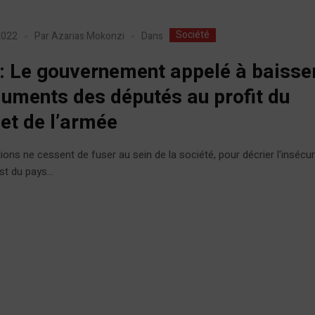
Société
Dans
 2022
Par
Azarias Mokonzi
: Le gouvernement appelé à baisser
uments des députés au profit du
et de l’armée
ions ne cessent de fuser au sein de la société, pour décrier l'insécur
est du pays...