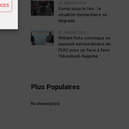
28 JANVIER 2025
NCES
Goma sous le feu : la
situation humanitaire se
dégrade
27 JANVIER 2025
William Ruto convoque un
sommet extraordinaire de
l’EAC pour un face à face
Tshisekedi-Kagame
Plus Populaires
No shared posts