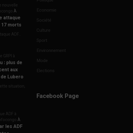
Politique
e nouvelle
Economie
focongo
À
re attaque
Société
à 17 morts
Culture
ttaque ADF...
Sport
Environnement
re GRPI à
Mode
u : plus de
cent aux
Elections
e de Lubero
ette situation,
Facebook Page
aque ADF à
 Infocongo
À
par les ADF