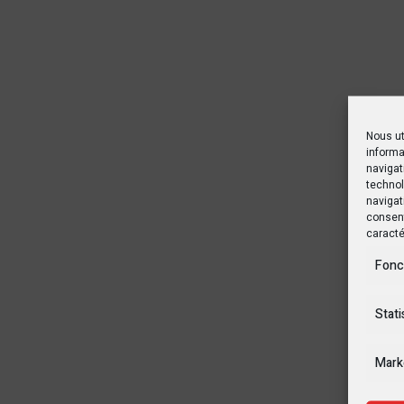
Nous ut
informa
navigat
technol
navigat
consent
caracté
Fonc
Stati
Mark