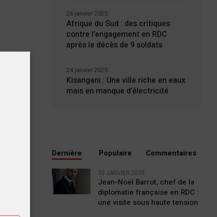
26 janvier 2025
Afrique du Sud : des critiques
contre l’engagement en RDC
après le décès de 9 soldats
24 janvier 2025
Kisangani : Une ville riche en eaux
mais en manque d’électricité
Dernière
Populaire
Commentaires
tiques
30 JANVIER 2025
Jean-Noël Barrot, chef de la
diplomatie française en RDC :
ting
une visite sous haute tension