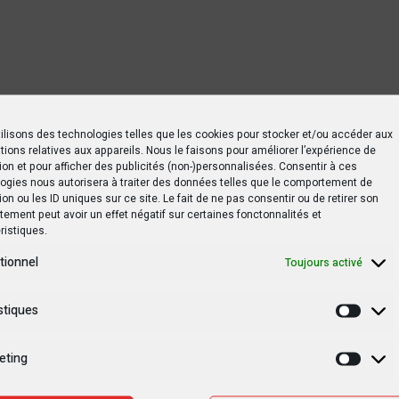
ilisons des technologies telles que les cookies pour stocker et/ou accéder aux
tions relatives aux appareils. Nous le faisons pour améliorer l’expérience de
ion et pour afficher des publicités (non-)personnalisées. Consentir à ces
ogies nous autorisera à traiter des données telles que le comportement de
ion ou les ID uniques sur ce site. Le fait de ne pas consentir ou de retirer son
ement peut avoir un effet négatif sur certaines fonctonnalités et
ristiques.
tionnel
Toujours activé
stiques
Statis
eting
Marke