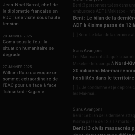
Jean-Noël Barrot, chef de
Beni :3 personnes tuées dans un
la diplomatie française en
embuscade ADF à Makisabo - In
RDC : une visite sous haute
Beni : Le bilan de la derniè
tension
ADF à Kisima passe de 12 
[…] Beni : Le bilan de la dernière a
28 JANVIER 2025
Goma sous le feu : la
situation humanitaire se
5 ans Avançons
dégrade
Les Mai-mai ont attaqué la barriè
Nord-Kiv
Makeke - Infocongo
À
27 JANVIER 2025
30 miliciens Mai-mai renon
William Ruto convoque un
hostilités dans le territoir
sommet extraordinaire de
l’EAC pour un face à face
[…] « Je condamne et je déplore c
Tshisekedi-Kagame
les Mai-mai...
5 ans Avançons
Beni : Le bilan de la dernière att
Kisima passe de 12 à 17 morts -
Beni :13 civils massacrés 