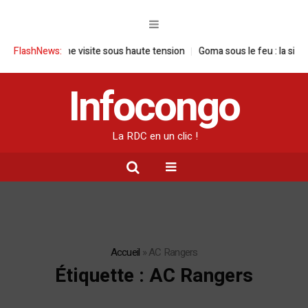
: une visite sous haute tension
FlashNews:
Goma sous le feu : la situation humani
Infocongo
La RDC en un clic !
Accueil
»
AC Rangers
Étiquette :
AC Rangers