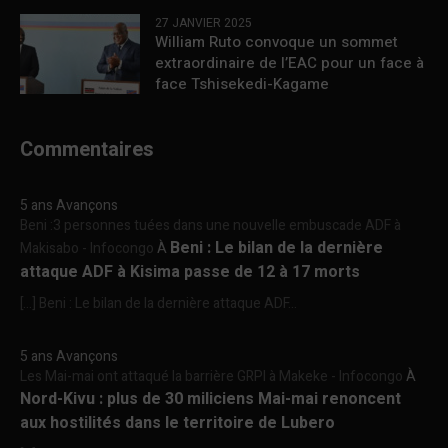
27 JANVIER 2025
William Ruto convoque un sommet
extraordinaire de l’EAC pour un face à
face Tshisekedi-Kagame
Commentaires
5 ans Avançons
Beni :3 personnes tuées dans une nouvelle embuscade ADF à
Beni : Le bilan de la dernière
Makisabo - Infocongo
À
attaque ADF à Kisima passe de 12 à 17 morts
[…] Beni : Le bilan de la dernière attaque ADF...
5 ans Avançons
Les Mai-mai ont attaqué la barrière GRPI à Makeke - Infocongo
À
Nord-Kivu : plus de 30 miliciens Mai-mai renoncent
aux hostilités dans le territoire de Lubero