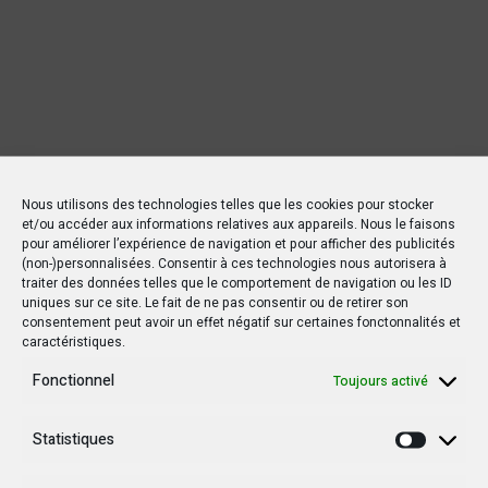
Nous utilisons des technologies telles que les cookies pour stocker
et/ou accéder aux informations relatives aux appareils. Nous le faisons
pour améliorer l’expérience de navigation et pour afficher des publicités
(non-)personnalisées. Consentir à ces technologies nous autorisera à
traiter des données telles que le comportement de navigation ou les ID
uniques sur ce site. Le fait de ne pas consentir ou de retirer son
Nouvelles Récentes
consentement peut avoir un effet négatif sur certaines fonctonnalités et
caractéristiques.
Fonctionnel
Toujours activé
30 janvier 2025
Jean-Noël Barrot, chef de la diplomatie
Statistiques
Statisti
française en RDC : une visite sous haute
tension