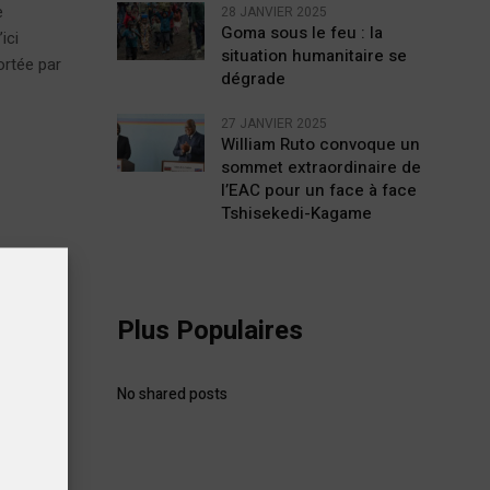
e
28 JANVIER 2025
Goma sous le feu : la
ici
situation humanitaire se
ortée par
dégrade
27 JANVIER 2025
William Ruto convoque un
sommet extraordinaire de
l’EAC pour un face à face
Tshisekedi-Kagame
our
Plus Populaires
erais au
unal de
No shared posts
 sont
érales,