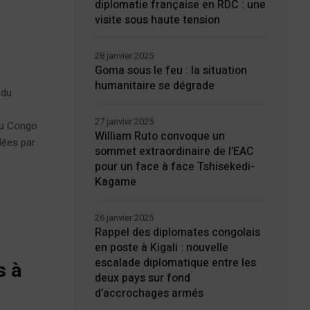
diplomatie française en RDC : une
visite sous haute tension
28 janvier 2025
Goma sous le feu : la situation
humanitaire se dégrade
 du
27 janvier 2025
du Congo
William Ruto convoque un
lées par
sommet extraordinaire de l’EAC
pour un face à face Tshisekedi-
Kagame
26 janvier 2025
Rappel des diplomates congolais
en poste à Kigali : nouvelle
escalade diplomatique entre les
s à
deux pays sur fond
d’accrochages armés