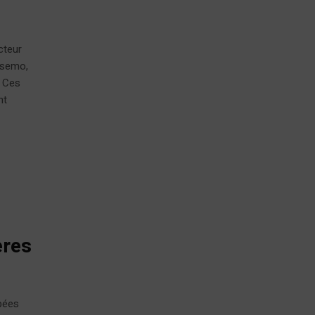
cteur
esemo,
. Ces
nt
ères
mbées