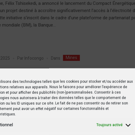
e, Félix Tshisekedi, a annoncé le lancement du Compact Énergétiqu
un projet destiné à accroître significativement l’accès à l’électricité d’
te initiative s’inscrit dans le cadre d’une plateforme de partenariat p
 mondiale (BM), la Banque...
Mines
Dans
r 2025
Par
Infocongo
Kivu : Dix nouveaux Chinois jugés p
oitation illégale de minerais
ilisons des technologies telles que les cookies pour stocker et/ou accéder aux
tions relatives aux appareils. Nous le faisons pour améliorer l’expérience de
ion et pour afficher des publicités (non-)personnalisées. Consentir à ces
u chapitre s’ouvre dans la lutte contre l’exploitation illégale des min
ogies nous autorisera à traiter des données telles que le comportement de
ion ou les ID uniques sur ce site. Le fait de ne pas consentir ou de retirer son
 Dix ressortissants chinois sont désormais poursuivis devant le trib
ement peut avoir un effet négatif sur certaines fonctonnalités et
stance de Bukavu pour de graves infractions minières. Ces individus
ristiques.
e blanchiment de capitaux, d’exploitation illégale de substances min
tionnel
Toujours activé
à la transparence et à la traçabilité dans...