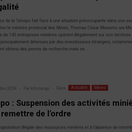
égalité
ce de la Tshopo fait face à une situation préoccupante dans son se
Selon le ministre provincial des Mines, Thomas César Mesemo wa M
 de 142 entreprises minières opèrent illégalement sur son territoire
 principalement détenues par des investisseurs étrangers, notamme
ont obtenu des permis de recherche mais se...
Actualité
Mines
Dans
bre 2024
Par
Infocongo
po : Suspension des activités mini
 remettre de l’ordre
exploitation illégale des ressources minières et à l’absence de reto