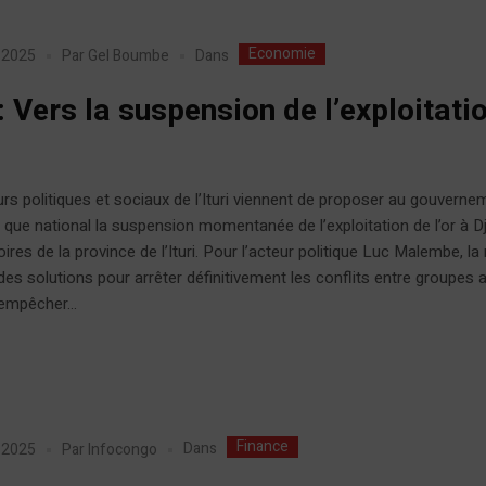
Economie
Dans
r 2025
Par
Gel Boumbe
 : Vers la suspension de l’exploitati
rs politiques et sociaux de l’Ituri viennent de proposer au gouverne
l que national la suspension momentanée de l’exploitation de l’or à Dj
toires de la province de l’Ituri. Pour l’acteur politique Luc Malembe, l
 des solutions pour arrêter définitivement les conflits entre groupes
 empêcher...
Finance
Dans
r 2025
Par
Infocongo