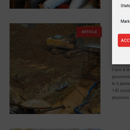
Stati
Mark
10 janvie
ARTICLE
ACC
Tsho
l’exp
Face à la 
gouvernem
le 6 janv
142 socié
plusieurs 