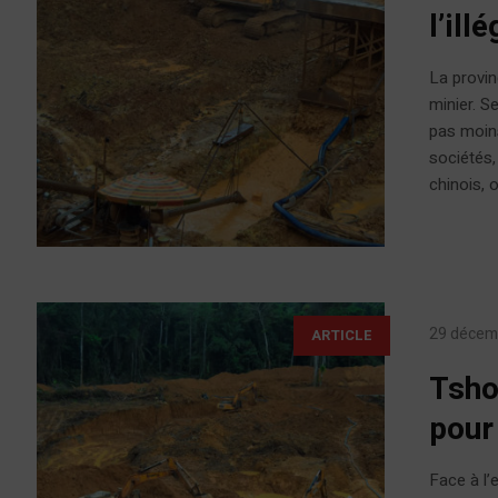
l’ill
La provin
minier. 
pas moins
sociétés,
chinois, 
29 décem
ARTICLE
Tsho
pour
Face à l’