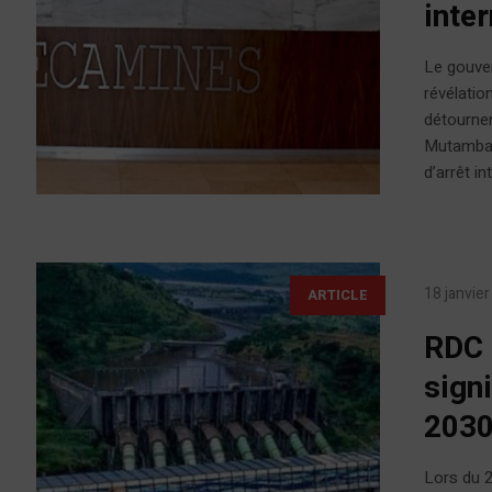
inte
Le gouver
révélatio
détournem
Mutamba, 
d’arrêt i
18 janvie
ARTICLE
RDC 
signi
203
Lors du 2