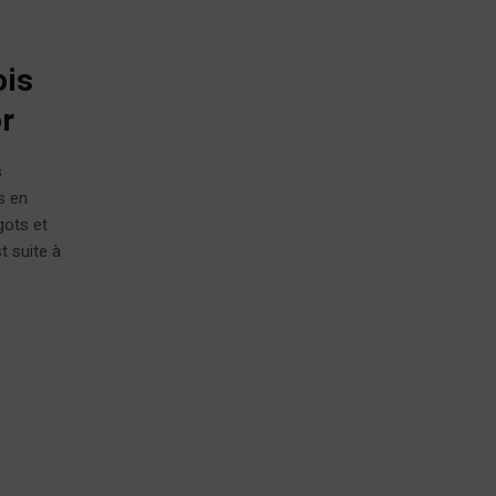
ois
or
s
s en
gots et
t suite à