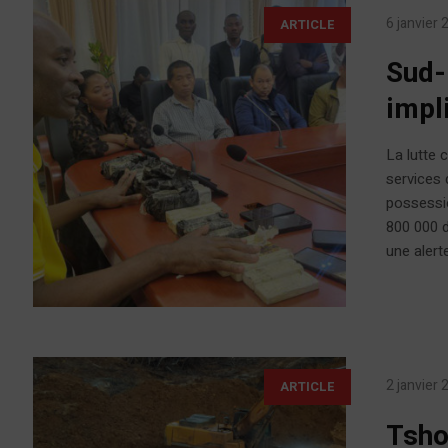
6 janvier
ARTICLE
Sud-
impli
La lutte 
services 
possessio
800 000 d
une alert
2 janvier
ARTICLE
Tsho