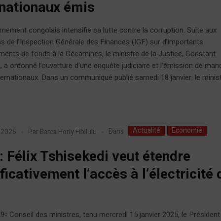
rnationaux émis
nement congolais intensifie sa lutte contre la corruption. Suite aux
ns de l’Inspection Générale des Finances (IGF) sur d’importants
ents de fonds à la Gécamines, le ministre de la Justice, Constant
a ordonné l’ouverture d’une enquête judiciaire et l’émission de man
nternationaux. Dans un communiqué publié samedi 18 janvier, le minist
Actualité
Economie
Dans
r 2025
Par
Barca Horly Fibilulu
: Félix Tshisekedi veut étendre
ficativement l’accès à l’électricité d
0
9ᵉ Conseil des ministres, tenu mercredi 15 janvier 2025, le Président