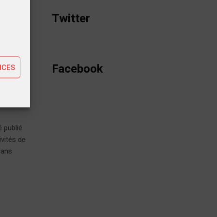
tiques
Twitter
ting
Facebook
NCES
 publié
ivités de
dans