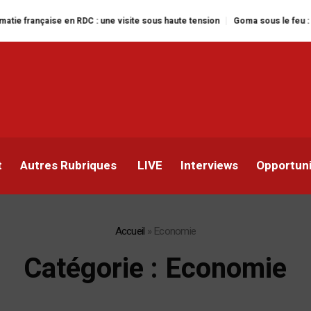
: une visite sous haute tension
Goma sous le feu : la situation humanitair
t
Autres Rubriques
LIVE
Interviews
Opportun
Accueil
»
Economie
Catégorie :
Economie