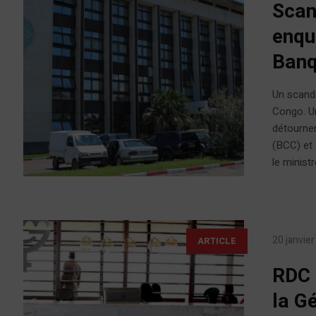
Scan
enqu
Banq
Un scand
Congo. Un
détourne
(BCC) et 
le ministr
20 janvie
ARTICLE
RDC 
la G