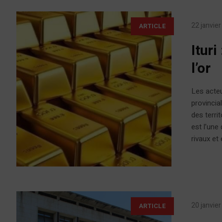
22 janvie
ARTICLE
Ituri
l’or
Les acteu
provincia
des terri
est l’une
rivaux et
20 janvie
ARTICLE