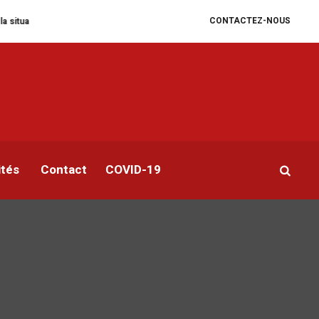
CONTACTEZ-NOUS
e se dégrade
William Ruto convoque un sommet extraordinaire de l’EAC po
ités
Contact
COVID-19