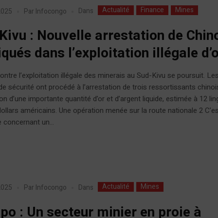
Actualité
Finance
Mines
Dans
 2025
Par
Infocongo
Kivu : Nouvelle arrestation de Chin
qués dans l’exploitation illégale d’
contre l’exploitation illégale des minerais au Sud-Kivu se poursuit. Le
de sécurité ont procédé à l’arrestation de trois ressortissants chinoi
n d’une importante quantité d’or et d’argent liquide, estimée à 12 lin
ollars américains. Une opération menée sur la route nationale 2 C’es
e concernant un...
Actualité
Mines
Dans
 2025
Par
Infocongo
po : Un secteur minier en proie à