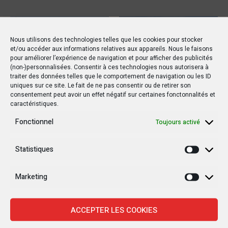
POLITIQUE
POLITIQUE
Nous utilisons des technologies telles que les cookies pour stocker
et/ou accéder aux informations relatives aux appareils. Nous le faisons
pour améliorer l’expérience de navigation et pour afficher des publicités
(non-)personnalisées. Consentir à ces technologies nous autorisera à
traiter des données telles que le comportement de navigation ou les ID
uniques sur ce site. Le fait de ne pas consentir ou de retirer son
consentement peut avoir un effet négatif sur certaines fonctonnalités et
15 MARS 2019
20 OCTOBRE 2019
caractéristiques.
RDC : Un rapport de l’ONU
Le drapeau d’un pays
Fonctionnel
Toujours activé
détaille les horreurs de
étranger flotte au Sud-
la violence à Yumbi
Kivu !
Statistiques
Statisti
Marketing
Marketi
ACCEPTER LES COOKIES