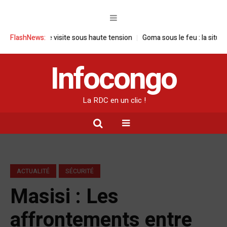
: une visite sous haute tension
FlashNews:
Goma sous le feu : la situation humani
Infocongo
La RDC en un clic !
ACTUALITÉ
SÉCURITÉ
Masisi : Les
affrontements entre