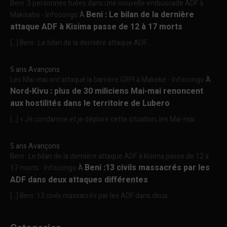
Beni :3 personnes tuées dans une nouvelle embuscade ADF à
Beni : Le bilan de la dernière
Makisabo - Infocongo
À
attaque ADF à Kisima passe de 12 à 17 morts
[…] Beni : Le bilan de la dernière attaque ADF...
5 ans Avançons
Les Mai-mai ont attaqué la barrière GRPI à Makeke - Infocongo
À
Nord-Kivu : plus de 30 miliciens Mai-mai renoncent
aux hostilités dans le territoire de Lubero
[…] « Je condamne et je déplore cette situation, les Mai-mai...
5 ans Avançons
Beni : Le bilan de la dernière attaque ADF à Kisima passe de 12 à
Beni :13 civils massacrés par les
17 morts - Infocongo
À
ADF dans deux attaques différentes
[…] Beni :13 civils massacrés par les ADF dans deux...