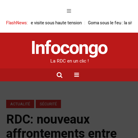
 : une visite sous haute tension
FlashNews:
Goma sous le feu : la situation human
Infocongo
La RDC en un clic !
ACTUALITÉ
SÉCURITÉ
RDC: nouveaux
affrontements entre