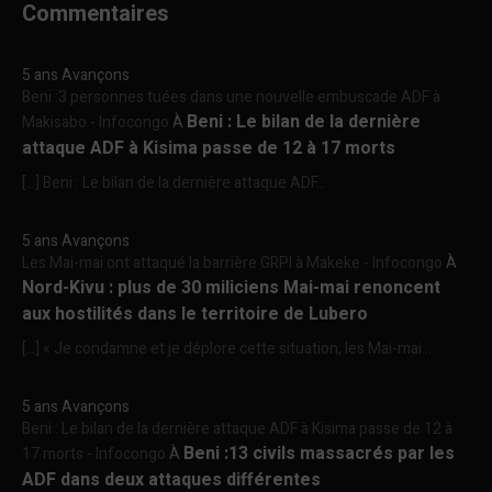
Commentaires
5 ans Avançons
Beni :3 personnes tuées dans une nouvelle embuscade ADF à
Beni : Le bilan de la dernière
Makisabo - Infocongo
À
attaque ADF à Kisima passe de 12 à 17 morts
[…] Beni : Le bilan de la dernière attaque ADF...
5 ans Avançons
Les Mai-mai ont attaqué la barrière GRPI à Makeke - Infocongo
À
Nord-Kivu : plus de 30 miliciens Mai-mai renoncent
aux hostilités dans le territoire de Lubero
[…] « Je condamne et je déplore cette situation, les Mai-mai...
5 ans Avançons
Beni : Le bilan de la dernière attaque ADF à Kisima passe de 12 à
Beni :13 civils massacrés par les
17 morts - Infocongo
À
ADF dans deux attaques différentes