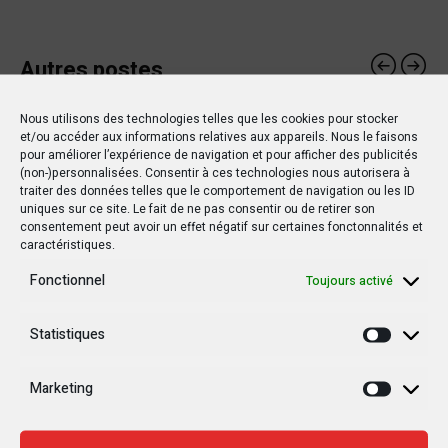
Autres postes
Nous utilisons des technologies telles que les cookies pour stocker
et/ou accéder aux informations relatives aux appareils. Nous le faisons
POLITIQUE
POLITIQUE
pour améliorer l’expérience de navigation et pour afficher des publicités
(non-)personnalisées. Consentir à ces technologies nous autorisera à
traiter des données telles que le comportement de navigation ou les ID
uniques sur ce site. Le fait de ne pas consentir ou de retirer son
consentement peut avoir un effet négatif sur certaines fonctonnalités et
caractéristiques.
15 MARS 2019
20 OCTOBRE 2019
Fonctionnel
Toujours activé
RDC : Un rapport de l’ONU
Le drapeau d’un pays
détaille les horreurs de
étranger flotte au Sud-
Statistiques
Statisti
la violence à Yumbi
Kivu !
Marketing
Marketi