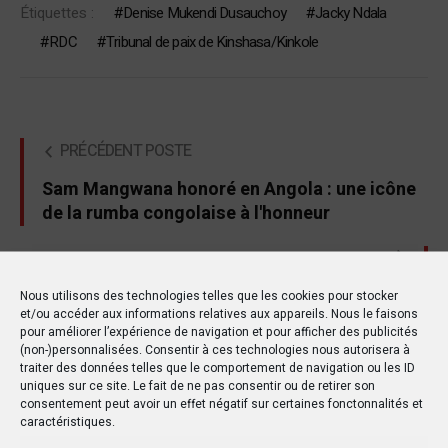
Étiquettes :
Denise Mukendi Dusauchoy
Jacky Ndala
RDC
Tribunal de paix de Kinshasa/Kinkole
PRÉCÉDENT POSTE
Sam Mangwana honoré en Angola : une icône
de la rumba congolaise à l'honneur
SUIVANT POSTE
Affaire forages et lampadaires : procès
Nous utilisons des technologies telles que les cookies pour stocker
et/ou accéder aux informations relatives aux appareils. Nous le faisons
renvoyé au 18 novembre 2024
pour améliorer l’expérience de navigation et pour afficher des publicités
(non-)personnalisées. Consentir à ces technologies nous autorisera à
traiter des données telles que le comportement de navigation ou les ID
uniques sur ce site. Le fait de ne pas consentir ou de retirer son
consentement peut avoir un effet négatif sur certaines fonctonnalités et
Autres postes
caractéristiques.