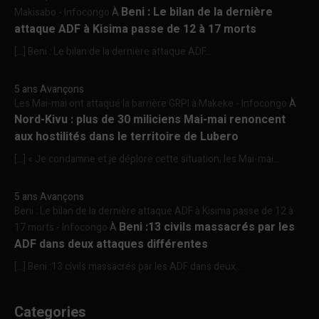
Beni : Le bilan de la dernière
Makisabo - Infocongo
À
attaque ADF à Kisima passe de 12 à 17 morts
[…] Beni : Le bilan de la dernière attaque ADF...
5 ans Avançons
Les Mai-mai ont attaqué la barrière GRPI à Makeke - Infocongo
À
Nord-Kivu : plus de 30 miliciens Mai-mai renoncent
aux hostilités dans le territoire de Lubero
[…] « Je condamne et je déplore cette situation, les Mai-mai...
5 ans Avançons
Beni : Le bilan de la dernière attaque ADF à Kisima passe de 12 à
Beni :13 civils massacrés par les
17 morts - Infocongo
À
ADF dans deux attaques différentes
[…] Beni :13 civils massacrés par les ADF dans deux...
Categories