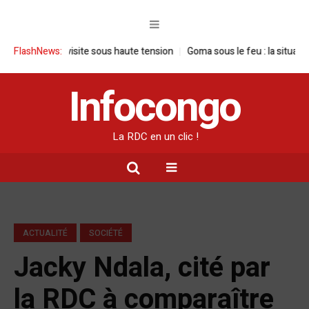
une visite sous haute tension
FlashNews:
Goma sous le feu : la situation humanita
Infocongo
La RDC en un clic !
ACTUALITÉ
SOCIÉTÉ
Jacky Ndala, cité par
la RDC à comparaître