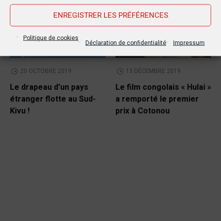
POLITIQUE
CULTURE
ENREGISTRER LES PRÉFÉRENCES
Politique de cookies
Déclaration de confidentialité
Impressum
20 OCTOBRE 2019
13 DÉCEMBRE 2019
Le drapeau d’un pays
Le film congolais « Hulai »
étranger flotte au Sud-
a remporté le premier
Kivu !
prix à Cotonou