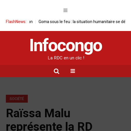
 tension
FlashNews:
Goma sous le feu : la situation humanitaire se dégrade
Will
Infocongo
La RDC en un clic !
SOCIÉTÉ
Raïssa Malu
représente la RD