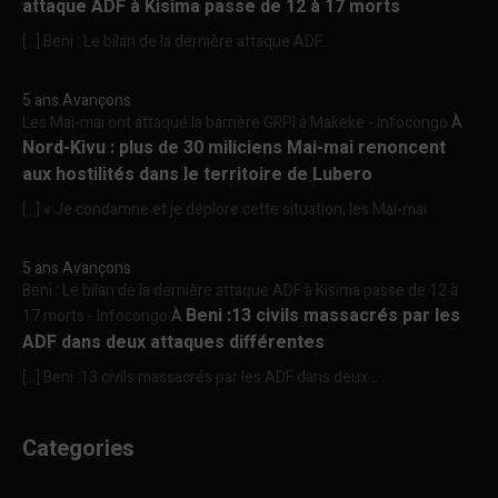
attaque ADF à Kisima passe de 12 à 17 morts
[…] Beni : Le bilan de la dernière attaque ADF...
5 ans Avançons
Les Mai-mai ont attaqué la barrière GRPI à Makeke - Infocongo
À
Nord-Kivu : plus de 30 miliciens Mai-mai renoncent
aux hostilités dans le territoire de Lubero
[…] « Je condamne et je déplore cette situation, les Mai-mai...
5 ans Avançons
Beni : Le bilan de la dernière attaque ADF à Kisima passe de 12 à
Beni :13 civils massacrés par les
17 morts - Infocongo
À
ADF dans deux attaques différentes
[…] Beni :13 civils massacrés par les ADF dans deux...
Categories