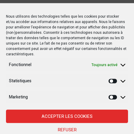
Nous utilisons des technologies telles que les cookies pour stocker
PRÉCÉDENT POSTE
et/ou accéder aux informations relatives aux appareils. Nous le faisons
pour améliorer l’expérience de navigation et pour afficher des publicités
Sud-Kivu : début du procès de Donat Kwenga
(non-)personnalisées. Consentir à ces technologies nous autorisera à
traiter des données telles que le comportement de navigation ou les ID
Omari, chef de milice inculpé pour crimes
uniques sur ce site. Le fait de ne pas consentir ou de retirer son
contre l'humanité
consentement peut avoir un effet négatif sur certaines fonctonnalités et
caractéristiques.
SUIVANT POSTE
Fonctionnel
Toujours activé
Bukavu : L'industrie musicale et les artistes
locaux à l'honneur pour la 3è édition du
Statistiques
Statisti
Festiras
Marketing
Marketi
Autres postes
ACCEPTER LES COOKIES
REFUSER