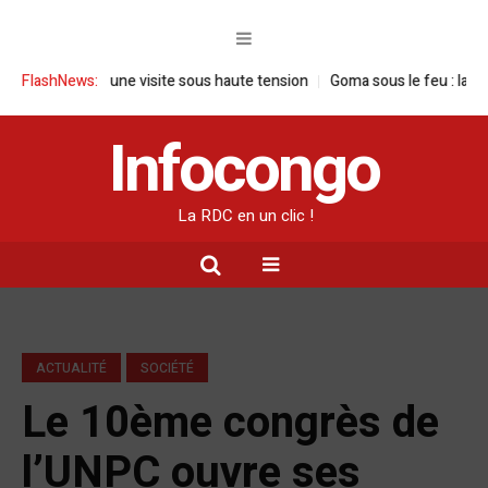
 RDC : une visite sous haute tension
FlashNews:
Goma sous le feu : la situation hu
Infocongo
La RDC en un clic !
ACTUALITÉ
SOCIÉTÉ
Le 10ème congrès de
l’UNPC ouvre ses