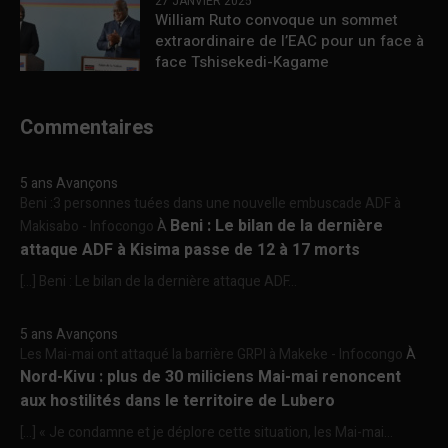
27 JANVIER 2025
William Ruto convoque un sommet
extraordinaire de l’EAC pour un face à
face Tshisekedi-Kagame
Commentaires
5 ans Avançons
Beni :3 personnes tuées dans une nouvelle embuscade ADF à
Beni : Le bilan de la dernière
Makisabo - Infocongo
À
attaque ADF à Kisima passe de 12 à 17 morts
[…] Beni : Le bilan de la dernière attaque ADF...
5 ans Avançons
Les Mai-mai ont attaqué la barrière GRPI à Makeke - Infocongo
À
Nord-Kivu : plus de 30 miliciens Mai-mai renoncent
aux hostilités dans le territoire de Lubero
[…] « Je condamne et je déplore cette situation, les Mai-mai...