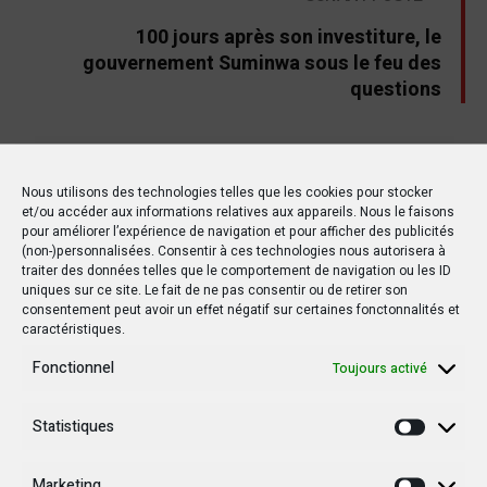
100 jours après son investiture, le
gouvernement Suminwa sous le feu des
questions
Nous utilisons des technologies telles que les cookies pour stocker
Autres postes
et/ou accéder aux informations relatives aux appareils. Nous le faisons
pour améliorer l’expérience de navigation et pour afficher des publicités
(non-)personnalisées. Consentir à ces technologies nous autorisera à
traiter des données telles que le comportement de navigation ou les ID
POLITIQUE
POLITIQUE
uniques sur ce site. Le fait de ne pas consentir ou de retirer son
consentement peut avoir un effet négatif sur certaines fonctonnalités et
caractéristiques.
Fonctionnel
Toujours activé
15 MARS 2019
20 OCTOBRE 2019
Statistiques
Statisti
RDC : Un rapport de l’ONU
Le drapeau d’un pays
détaille les horreurs de
étranger flotte au Sud-
Marketing