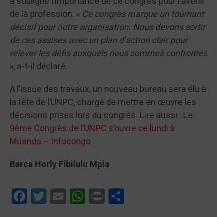
a souligné l’importance de ce congrès pour l’avenir
de la profession. «
Ce congrès marque un tournant
décisif pour notre organisation. Nous devons sortir
de ces assises avec un plan d’action clair pour
relever les défis auxquels nous sommes confrontés
», a-t-il déclaré.
À l’issue des travaux, un nouveau bureau sera élu à
la tête de l’UNPC, chargé de mettre en œuvre les
décisions prises lors du congrès. Lire aussi :
Le
9ème Congrès de l’UNPC s’ouvre ce lundi à
Muanda – Infocongo
Barca Horly Fibilulu Mpia
Facebook
Twitter
Email
WhatsApp
Print
Partager