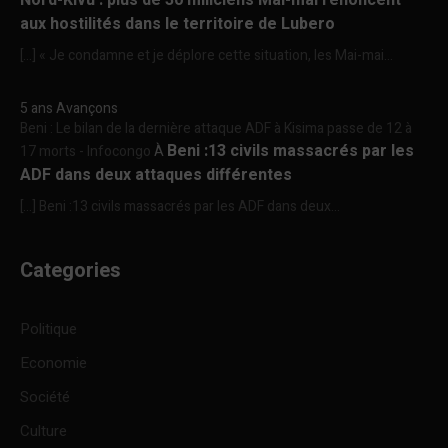
aux hostilités dans le territoire de Lubero
[…] « Je condamne et je déplore cette situation, les Mai-mai...
5 ans Avançons
Beni : Le bilan de la dernière attaque ADF à Kisima passe de 12 à
Beni :13 civils massacrés par les
17 morts - Infocongo
À
ADF dans deux attaques différentes
[…] Beni :13 civils massacrés par les ADF dans deux...
Categories
Politique
Economie
Société
Culture