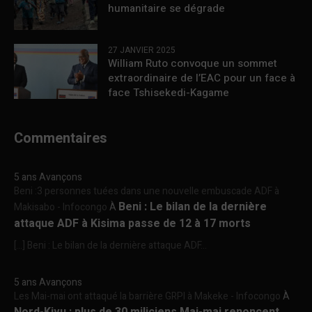
humanitaire se dégrade
27 JANVIER 2025
William Ruto convoque un sommet
extraordinaire de l’EAC pour un face à
face Tshisekedi-Kagame
Commentaires
5 ans Avançons
Beni :3 personnes tuées dans une nouvelle embuscade ADF à
Beni : Le bilan de la dernière
Makisabo - Infocongo
À
attaque ADF à Kisima passe de 12 à 17 morts
[…] Beni : Le bilan de la dernière attaque ADF...
5 ans Avançons
Les Mai-mai ont attaqué la barrière GRPI à Makeke - Infocongo
À
Nord-Kivu : plus de 30 miliciens Mai-mai renoncent