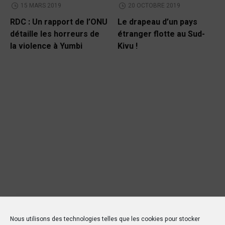
15 MARS 2019
20 OCTOBRE 2019
RDC : Un rapport de l’ONU
Le drapeau d’un pays
détaille les horreurs de
étranger flotte au Sud-
la violence à Yumbi
Kivu !
Nous utilisons des technologies telles que les cookies pour stocker