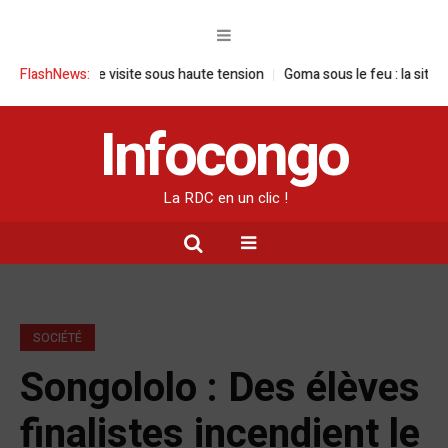
C : une visite sous haute tension
FlashNews:
Goma sous le feu : la situation human
Infocongo
La RDC en un clic !
SOCIÉTÉ
Songololo : Des élèves
finalistes incendient le