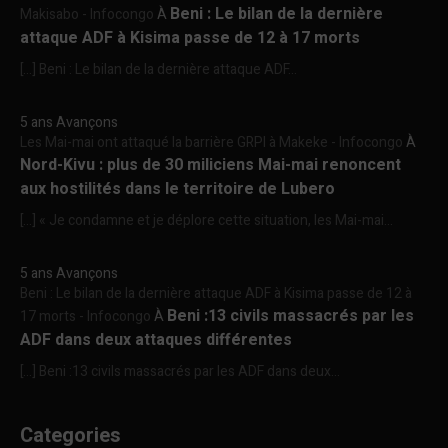
Beni : Le bilan de la dernière
Makisabo - Infocongo
À
attaque ADF à Kisima passe de 12 à 17 morts
[…] Beni : Le bilan de la dernière attaque ADF...
5 ans Avançons
Les Mai-mai ont attaqué la barrière GRPI à Makeke - Infocongo
À
Nord-Kivu : plus de 30 miliciens Mai-mai renoncent
aux hostilités dans le territoire de Lubero
[…] « Je condamne et je déplore cette situation, les Mai-mai...
5 ans Avançons
Beni : Le bilan de la dernière attaque ADF à Kisima passe de 12 à
Beni :13 civils massacrés par les
17 morts - Infocongo
À
ADF dans deux attaques différentes
[…] Beni :13 civils massacrés par les ADF dans deux...
Categories