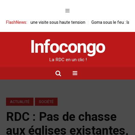
RDC : une visite sous haute tension
FlashNews:
Goma sous le feu : la situation hu
Infocongo
La RDC en un clic !
ACTUALITÉ
SOCIÉTÉ
RDC : Pas de chasse
aux églises existantes,