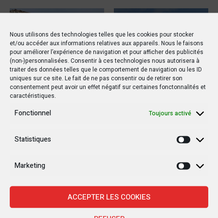
POLITIQUE
POLITIQUE
Nous utilisons des technologies telles que les cookies pour stocker
et/ou accéder aux informations relatives aux appareils. Nous le faisons
pour améliorer l’expérience de navigation et pour afficher des publicités
(non-)personnalisées. Consentir à ces technologies nous autorisera à
traiter des données telles que le comportement de navigation ou les ID
uniques sur ce site. Le fait de ne pas consentir ou de retirer son
15 MARS 2019
20 OCTOBRE 2019
consentement peut avoir un effet négatif sur certaines fonctonnalités et
caractéristiques.
RDC : Un rapport de l’ONU
Le drapeau d’un pays
Fonctionnel
détaille les horreurs de
étranger flotte au Sud-
Toujours activé
la violence à Yumbi
Kivu !
Statistiques
Statisti
Marketing
Marketi
ACCEPTER LES COOKIES