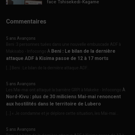
face Tshisekedi-Kagame
Commentaires
5 ans Avançons
Beni :3 personnes tuées dans une nouvelle embuscade ADF à
Beni : Le bilan de la dernière
Makisabo - Infocongo
À
attaque ADF à Kisima passe de 12 à 17 morts
[…] Beni : Le bilan de la dernière attaque ADF...
5 ans Avançons
Les Mai-mai ont attaqué la barrière GRPI à Makeke - Infocongo
À
Nord-Kivu : plus de 30 miliciens Mai-mai renoncent
aux hostilités dans le territoire de Lubero
[…] « Je condamne et je déplore cette situation, les Mai-mai...
5 ans Avançons