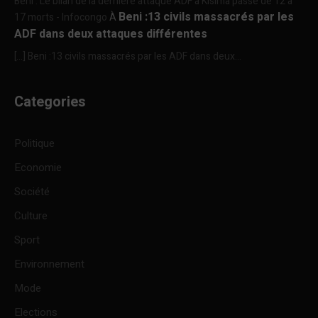
Beni : Le bilan de la dernière attaque ADF à Kisima passe de 12 à
Beni :13 civils massacrés par les
17 morts - Infocongo
À
ADF dans deux attaques différentes
[…] Beni :13 civils massacrés par les ADF dans deux...
Categories
Politique
Economie
Société
Culture
Sport
Environnement
Mode
Elections