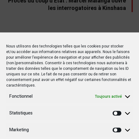
Procès du coup d’État : Marcel Malanga ouvre
les interrogatoires à Kinshasa
Autres postes
Nous utilisons des technologies telles que les cookies pour stocker
et/ou accéder aux informations relatives aux appareils. Nous le faisons
pour améliorer l’expérience de navigation et pour afficher des publicités
(non-)personnalisées. Consentir à ces technologies nous autorisera à
POLITIQUE
POLITIQUE
traiter des données telles que le comportement de navigation ou les ID
uniques sur ce site. Le fait de ne pas consentir ou de retirer son
consentement peut avoir un effet négatif sur certaines fonctonnalités et
caractéristiques.
Fonctionnel
Toujours activé
15 MARS 2019
20 OCTOBRE 2019
Statistiques
RDC : Un rapport de l’ONU
Le drapeau d’un pays
Statisti
détaille les horreurs de
étranger flotte au Sud-
la violence à Yumbi
Kivu !
Marketing
Marketi