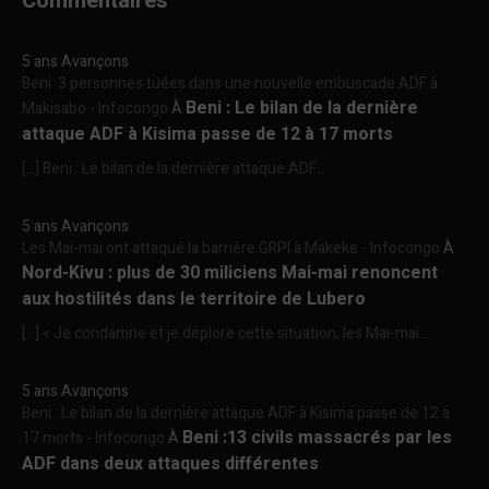
Commentaires
5 ans Avançons
Beni :3 personnes tuées dans une nouvelle embuscade ADF à
Beni : Le bilan de la dernière
Makisabo - Infocongo
À
attaque ADF à Kisima passe de 12 à 17 morts
[…] Beni : Le bilan de la dernière attaque ADF...
5 ans Avançons
Les Mai-mai ont attaqué la barrière GRPI à Makeke - Infocongo
À
Nord-Kivu : plus de 30 miliciens Mai-mai renoncent
aux hostilités dans le territoire de Lubero
[…] « Je condamne et je déplore cette situation, les Mai-mai...
5 ans Avançons
Beni : Le bilan de la dernière attaque ADF à Kisima passe de 12 à
Beni :13 civils massacrés par les
17 morts - Infocongo
À
ADF dans deux attaques différentes