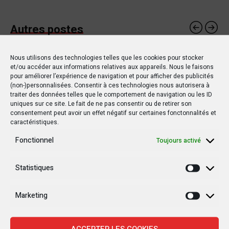
Autres postes
Nous utilisons des technologies telles que les cookies pour stocker
et/ou accéder aux informations relatives aux appareils. Nous le faisons
POLITIQUE
POLITIQUE
pour améliorer l’expérience de navigation et pour afficher des publicités
(non-)personnalisées. Consentir à ces technologies nous autorisera à
traiter des données telles que le comportement de navigation ou les ID
uniques sur ce site. Le fait de ne pas consentir ou de retirer son
consentement peut avoir un effet négatif sur certaines fonctonnalités et
caractéristiques.
15 MARS 2019
20 OCTOBRE 2019
Fonctionnel
Toujours activé
RDC : Un rapport de l’ONU
Le drapeau d’un pays
détaille les horreurs de
étranger flotte au Sud-
Statistiques
Statisti
la violence à Yumbi
Kivu !
Marketing
Marketi
ACCEPTER LES COOKIES