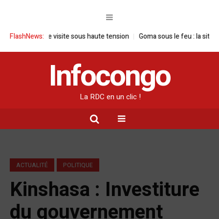
C : une visite sous haute tension
FlashNews:
Goma sous le feu : la situation human
Infocongo
La RDC en un clic !
ACTUALITÉ
POLITIQUE
Kinshasa : Investiture
du gouvernement