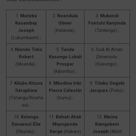
1.
Muteba
2.
Nsendula
3.
Mukendi
Kasambay
Olivier
Fontshi Kanyinda
Joseph
(Katanda) ;
(Tshilenge) ;
(Lubumbashi) ;
4.
Niondo Toko
5.
Tunda
6. Sudi Al Aman
Robert
Kasongo Lukali
Zimamoto
(Moanda) ;
Prosper
(Kasongo) ;
(Kibombo) ;
7.
Kilubu Kituna
8.
Mbodina Iribi
9.
Titako Ongoki
Séraphine
Pierre Célestin
Jacques
(Poko) ;
(Tshangu/Kinsha
(Irumu) ;
sa) ;
10.
Kolongo
11.
Bahati Ahali
12.
Mwina
Daruwezi Élie
Mayngende
Kiangebeni
(Ubundu) ;
Serge
(Kabare)
Joseph
(Mont