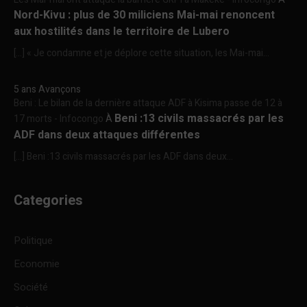
Nord-Kivu : plus de 30 miliciens Mai-mai renoncent
aux hostilités dans le territoire de Lubero
[…] « Je condamne et je déplore cette situation, les Mai-mai...
5 ans Avançons
Beni : Le bilan de la dernière attaque ADF à Kisima passe de 12 à
Beni :13 civils massacrés par les
17 morts - Infocongo
À
ADF dans deux attaques différentes
[…] Beni :13 civils massacrés par les ADF dans deux...
Categories
Politique
Economie
Société