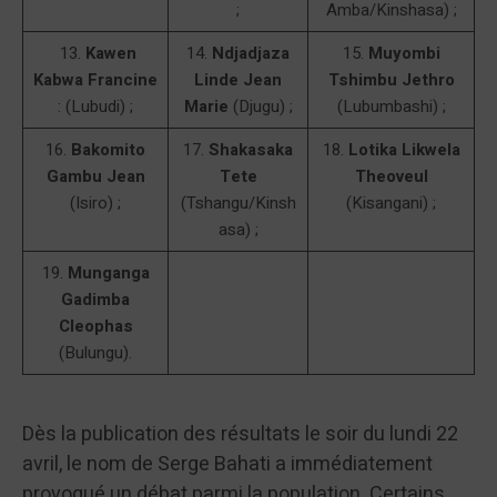
;
Amba/Kinshasa) ;
13.
Kawen
14.
Ndjadjaza
15.
Muyombi
Kabwa Francine
Linde Jean
Tshimbu Jethro
: (Lubudi) ;
Marie
(Djugu) ;
(Lubumbashi) ;
16.
Bakomito
17.
Shakasaka
18.
Lotika Likwela
Gambu Jean
Tete
Theoveul
(Isiro) ;
(Tshangu/Kinsh
(Kisangani) ;
asa) ;
19.
Munganga
Gadimba
Cleophas
(Bulungu).
Dès la publication des résultats le soir du lundi 22
avril, le nom de Serge Bahati a immédiatement
provoqué un débat parmi la population. Certains