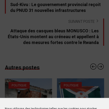
Sud-Kivu : Le gouvernement provincial reçoit
du PNUD 31 nouvelles infrastructures
SUIVANT POSTE
Attaque des casques bleus MONUSCO : Les
États-Unis montent au créneau et appellent à
des mesures fortes contre le Rwanda
Autres postes
POLITIQUE
POLITIQUE
Nous utilisons des technologies telles que les cookies pour stocker