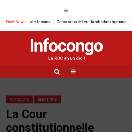
ous haute tension
FlashNews:
Goma sous le feu : la situation humanitaire se dégra
Infocongo
La RDC en un clic !
ACTUALITÉ
ELECTIONS
La Cour
constitutionnelle