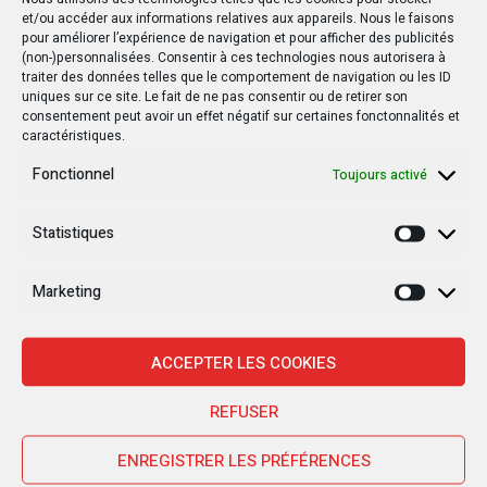
et/ou accéder aux informations relatives aux appareils. Nous le faisons
15 MARS 2019
20 OCTOBRE 2019
pour améliorer l’expérience de navigation et pour afficher des publicités
(non-)personnalisées. Consentir à ces technologies nous autorisera à
RDC : Un rapport de l’ONU
Le drapeau d’un pays
traiter des données telles que le comportement de navigation ou les ID
détaille les horreurs de
étranger flotte au Sud-
uniques sur ce site. Le fait de ne pas consentir ou de retirer son
consentement peut avoir un effet négatif sur certaines fonctonnalités et
la violence à Yumbi
Kivu !
caractéristiques.
Fonctionnel
Toujours activé
Statistiques
Statisti
Marketing
Marketi
ACCEPTER LES COOKIES
REFUSER
ENREGISTRER LES PRÉFÉRENCES