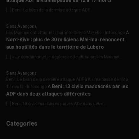
attaque ADF à Kisima passe de 12 à 17 morts
[…] Beni : Le bilan de la dernière attaque ADF...
5 ans Avançons
Les Mai-mai ont attaqué la barrière GRPI à Makeke - Infocongo
À
Nord-Kivu : plus de 30 miliciens Mai-mai renoncent
aux hostilités dans le territoire de Lubero
[…] « Je condamne et je déplore cette situation, les Mai-mai...
5 ans Avançons
Beni : Le bilan de la dernière attaque ADF à Kisima passe de 12 à
Beni :13 civils massacrés par les
17 morts - Infocongo
À
ADF dans deux attaques différentes
[…] Beni :13 civils massacrés par les ADF dans deux...
Categories