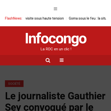
 une visite sous haute tension
FlashNews:
Goma sous le feu : la situation humanit
Infocongo
La RDC en un clic !
SOCIÉTÉ
Le journaliste Gauthier
Sey convoqué par le