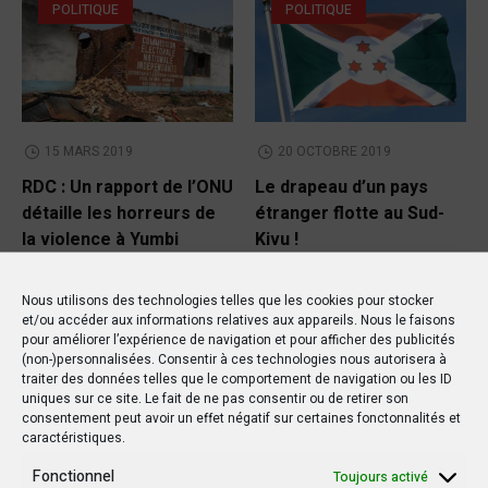
POLITIQUE
POLITIQUE
15 MARS 2019
20 OCTOBRE 2019
RDC : Un rapport de l’ONU
Le drapeau d’un pays
détaille les horreurs de
étranger flotte au Sud-
la violence à Yumbi
Kivu !
Nous utilisons des technologies telles que les cookies pour stocker
et/ou accéder aux informations relatives aux appareils. Nous le faisons
pour améliorer l’expérience de navigation et pour afficher des publicités
(non-)personnalisées. Consentir à ces technologies nous autorisera à
traiter des données telles que le comportement de navigation ou les ID
uniques sur ce site. Le fait de ne pas consentir ou de retirer son
consentement peut avoir un effet négatif sur certaines fonctonnalités et
caractéristiques.
Fonctionnel
Toujours activé