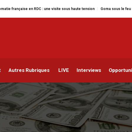
e en RDC : une visite sous haute tension
Goma sous le feu : la situation h
caissement immédiat de 2
ntaires pour la RDC
t
Autres Rubriques
LIVE
Interviews
Opportun