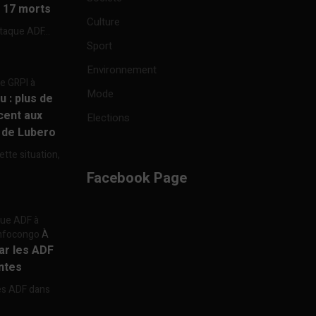
à 17 morts
Culture
ttaque ADF...
Sport
Environnement
re GRPI à
Mode
u : plus de
cent aux
Elections
e de Lubero
ette situation,
Facebook Page
aque ADF à
 Infocongo
À
par les ADF
ntes
les ADF dans