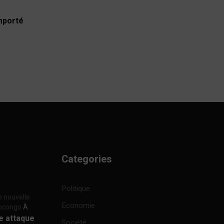
emporté
Categories
Politique
e nouvelle
Economie
focongo
À
re attaque
Société