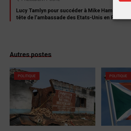
Lucy Tamlyn pour succéder à Mike Hammer à l
tête de l’ambassade des Etats-Unis en RDC
Autres postes
POLITIQUE
POLITIQUE