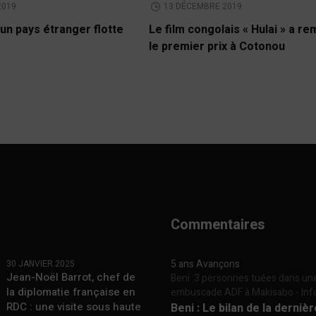
2019
13 DÉCEMBRE 2019
un pays étranger flotte
Le film congolais « Hulai » a r
le premier prix à Cotonou
Commentaires
5 ans Avançons
30 JANVIER 2025
Jean-Noël Barrot, chef de
Beni :3 personnes tuées dans un
la diplomatie française en
embuscade ADF à Makisabo - In
RDC : une visite sous haute
Beni : Le bilan de la derniè