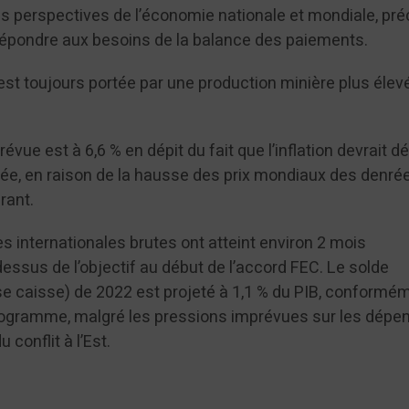
es perspectives de l’économie nationale et mondiale, pré
 répondre aux besoins de la balance des paiements.
st toujours portée par une production minière plus élev
évue est à 6,6 % en dépit du fait que l’inflation devrait 
’année, en raison de la hausse des prix mondiaux des denré
rant.
ves internationales brutes ont atteint environ 2 mois
dessus de l’objectif au début de l’accord FEC. Le solde
ase caisse) de 2022 est projeté à 1,1 % du PIB, conformé
gramme, malgré les pressions imprévues sur les dépe
 conflit à l’Est.