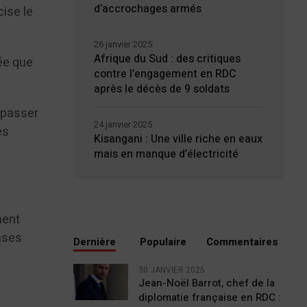
d’accrochages armés
cise le
26 janvier 2025
Afrique du Sud : des critiques
ée que
contre l’engagement en RDC
après le décès de 9 soldats
dépasser
24 janvier 2025
es
Kisangani : Une ville riche en eaux
mais en manque d’électricité
ment
nses
Dernière
Populaire
Commentaires
30 JANVIER 2025
Jean-Noël Barrot, chef de la
diplomatie française en RDC :