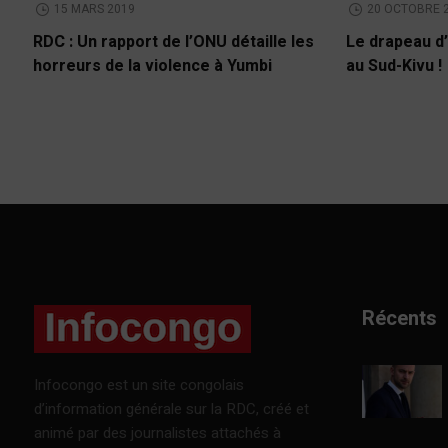
15 MARS 2019
20 OCTOBRE 
RDC : Un rapport de l’ONU détaille les
Le drapeau d’
horreurs de la violence à Yumbi
au Sud-Kivu !
Récents
Infocongo est un site congolais
d’information générale sur la RDC, créé et
animé par des journalistes attachés à