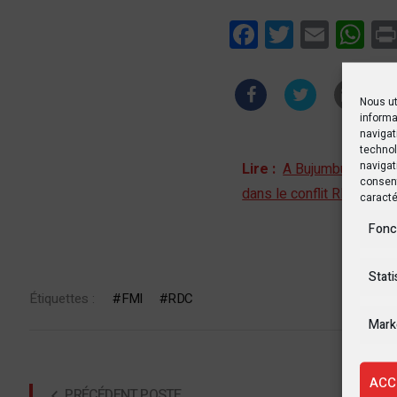
Facebook
Twitter
Email
Wha
Nous ut
informa
navigat
technol
navigat
Lire :
A Bujumbura, les d
consent
dans le conflit RDC-M23
caracté
Fonc
Stati
Étiquettes :
FMI
RDC
Mark
ACC
PRÉCÉDENT POSTE