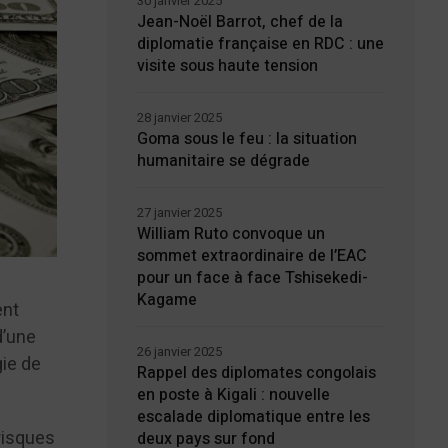
30 janvier 2025
Jean-Noël Barrot, chef de la
diplomatie française en RDC : une
visite sous haute tension
28 janvier 2025
Goma sous le feu : la situation
humanitaire se dégrade
27 janvier 2025
William Ruto convoque un
sommet extraordinaire de l’EAC
pour un face à face Tshisekedi-
Kagame
ent
d’une
26 janvier 2025
gie de
Rappel des diplomates congolais
en poste à Kigali : nouvelle
escalade diplomatique entre les
risques
deux pays sur fond