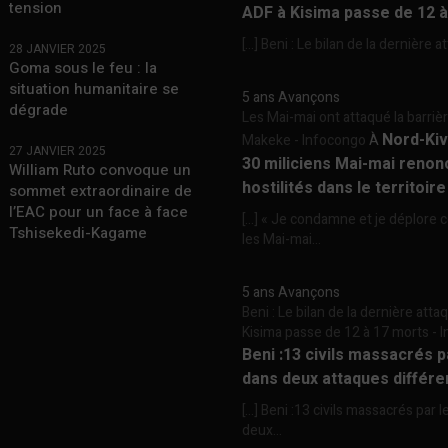
tension
ADF à Kisima passe de 12 
[…] Beni : Le bilan de la dernière a
28 JANVIER 2025
Goma sous le feu : la
situation humanitaire se
5 ans Avançons
dégrade
Les Mai-mai ont attaqué la barriè
Nord-Kiv
Makeke - Infocongo
À
27 JANVIER 2025
30 miliciens Mai-mai renon
William Ruto convoque un
hostilités dans le territoir
sommet extraordinaire de
l’EAC pour un face à face
[…] « Je condamne et je déplore c
Tshisekedi-Kagame
les Mai-mai...
5 ans Avançons
Beni : Le bilan de la dernière att
Kisima passe de 12 à 17 morts -
Beni :13 civils massacrés 
dans deux attaques différe
[…] Beni :13 civils massacrés par 
deux...