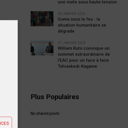
une visite sous haute tension
28 JANVIER 2025
Goma sous le feu : la
situation humanitaire se
dégrade
27 JANVIER 2025
William Ruto convoque un
t »
sommet extraordinaire de
l’EAC pour un face à face
Tshisekedi-Kagame
tiques
Plus Populaires
ting
No shared posts
NCES
STE