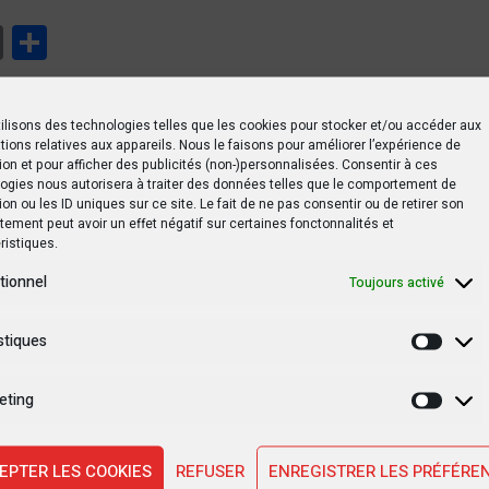
tsApp
Print
Partager
ilisons des technologies telles que les cookies pour stocker et/ou accéder aux
tions relatives aux appareils. Nous le faisons pour améliorer l’expérience de
ion et pour afficher des publicités (non-)personnalisées. Consentir à ces
ogies nous autorisera à traiter des données telles que le comportement de
ion ou les ID uniques sur ce site. Le fait de ne pas consentir ou de retirer son
irigeants d'Afrique de l'Est appellent au « cessez-le-feu immédia
ement peut avoir un effet négatif sur certaines fonctonnalités et
ristiques.
tionnel
Toujours activé
stiques
Statis
eting
Marke
EPTER LES COOKIES
REFUSER
ENREGISTRER LES PRÉFÉRE
SUIVANT PO