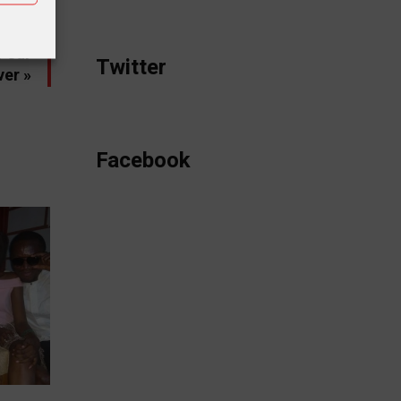
 à la
r sur
Twitter
ver »
Facebook