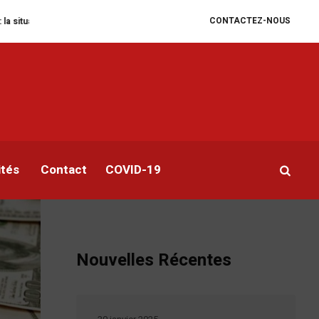
CONTACTEZ-NOUS
umanitaire se dégrade
William Ruto convoque un sommet extraordinaire de 
03
ités
Contact
COVID-19
Nouvelles Récentes