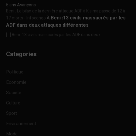
5 ans Avançons
Beni : Le bilan de la dernière attaque ADF à Kisima passe de 12 à
Beni :13 civils massacrés par les
17 morts - Infocongo
À
ADF dans deux attaques différentes
[…] Beni :13 civils massacrés par les ADF dans deux...
Categories
Politique
Economie
Société
Culture
Sport
Environnement
Mode