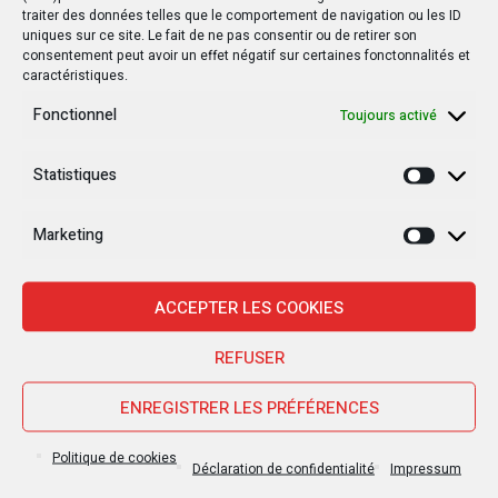
traiter des données telles que le comportement de navigation ou les ID
uniques sur ce site. Le fait de ne pas consentir ou de retirer son
consentement peut avoir un effet négatif sur certaines fonctonnalités et
caractéristiques.
Fonctionnel
Toujours activé
Statistiques
Statisti
Marketing
Marketi
Nouvelles Récentes
ACCEPTER LES COOKIES
REFUSER
30 janvier 2025
Jean-Noël Barrot, chef de la diplomatie
ENREGISTRER LES PRÉFÉRENCES
française en RDC : une visite sous haute
tension
Politique de cookies
Déclaration de confidentialité
Impressum