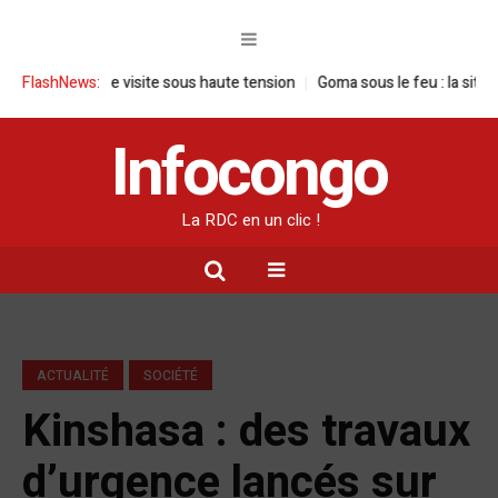
C : une visite sous haute tension
FlashNews:
Goma sous le feu : la situation huma
Infocongo
La RDC en un clic !
ACTUALITÉ
SOCIÉTÉ
Kinshasa : des travaux
d’urgence lancés sur