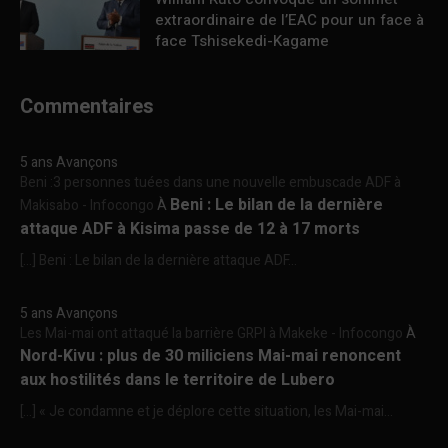
extraordinaire de l’EAC pour un face à
face Tshisekedi-Kagame
Commentaires
5 ans Avançons
Beni :3 personnes tuées dans une nouvelle embuscade ADF à
Beni : Le bilan de la dernière
Makisabo - Infocongo
À
attaque ADF à Kisima passe de 12 à 17 morts
[…] Beni : Le bilan de la dernière attaque ADF...
5 ans Avançons
Les Mai-mai ont attaqué la barrière GRPI à Makeke - Infocongo
À
Nord-Kivu : plus de 30 miliciens Mai-mai renoncent
aux hostilités dans le territoire de Lubero
[…] « Je condamne et je déplore cette situation, les Mai-mai...