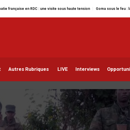
C : une visite sous haute tension
Goma sous le feu : la situation humanita
E) sanctionne des
 ADF, CODECO, FDLR, Mai
t
Autres Rubriques
LIVE
Interviews
Opportun