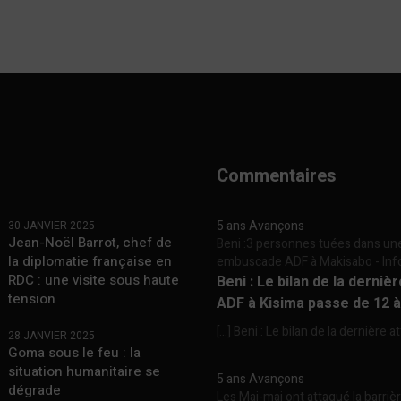
Commentaires
5 ans Avançons
30 JANVIER 2025
Jean-Noël Barrot, chef de
Beni :3 personnes tuées dans un
la diplomatie française en
embuscade ADF à Makisabo - In
RDC : une visite sous haute
Beni : Le bilan de la derniè
tension
ADF à Kisima passe de 12 
[…] Beni : Le bilan de la dernière a
28 JANVIER 2025
Goma sous le feu : la
situation humanitaire se
5 ans Avançons
dégrade
Les Mai-mai ont attaqué la barriè