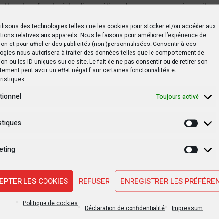
ettre des fonds à la disposition des personnes inscrites 
ilisons des technologies telles que les cookies pour stocker et/ou accéder aux
tions relatives aux appareils. Nous le faisons pour améliorer l’expérience de
crit dans le cadre d’une approche intégrée de l’UE visant 
ion et pour afficher des publicités (non-)personnalisées. Consentir à ces
ogies nous autorisera à traiter des données telles que le comportement de
loyés par les autorités de la RDC pour instaurer une paix 
ion ou les ID uniques sur ce site. Le fait de ne pas consentir ou de retirer son
st du pays. Elle témoigne du rôle actif que l’UE joue en fav
ement peut avoir un effet négatif sur certaines fonctonnalités et
ristiques.
s, en vue de contribuer à lutter contre les causes profon
ansformer en possibilités pour les pays de la région et leur
tionnel
Toujours activé
le communiqué.
stiques
Statis
VPM de l’Intérieur et Sécurité Peter Kazadi : l’enfer, c’est les a
eting
Marke
 suivre de près la situation dans le pays et pourrait env
EPTER LES COOKIES
REFUSER
ENREGISTRER LES PRÉFÉRE
tives en fonction de l’évolution de la situation. Lire les 
nées par l’UE:
EUR-Lex – 32022D2398 – EN – EUR-Lex
Politique de cookies
Déclaration de confidentialité
Impressum