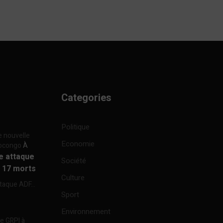
Categories
Politique
e nouvelle
Economie
focongo
À
re attaque
Société
à 17 morts
Culture
ttaque ADF...
Sport
Environnement
re GRPI à