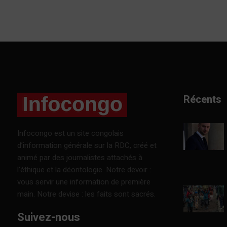
Récents
Infocongo est un site congolais
d’information générale sur la RDC, créé et
animé par des journalistes attachés à
l’éthique et la déontologie. Notre devoir :
vous servir une information de première
main. Notre devise : les faits sont sacrés.
Suivez-nous