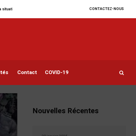
CONTACTEZ-NOUS
ire se dégrade
William Ruto convoque un sommet extraordinaire de l’EAC 
-
ités
Contact
COVID-19
Nouvelles Récentes