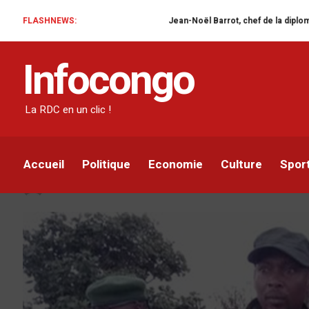
FLASHNEWS:
Jean-Noël Barrot, chef de la diplomatie française en RD
ACTUALITÉ
DIPLOMATIE
Infocongo
L’Union Européenne (U
responsables du M23,
La RDC en un clic !
Mai et Justin Bitakwira
Accueil
Politique
Economie
Culture
Spor
Infocongo
Par
8 DÉCEMBRE 2022