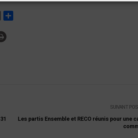
tsApp
Print
Partager
SUIVANT PO
131
Les partis Ensemble et RECO réunis pour une 
comm