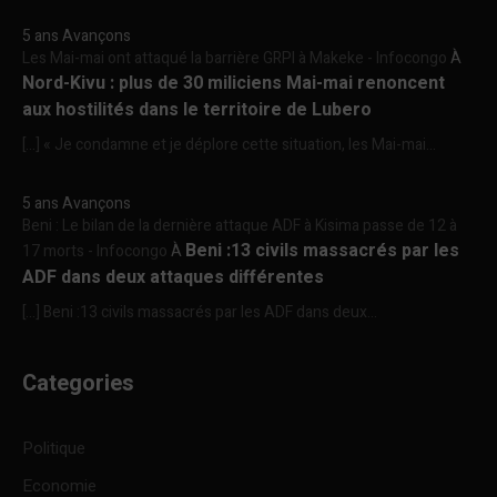
5 ans Avançons
Les Mai-mai ont attaqué la barrière GRPI à Makeke - Infocongo
À
Nord-Kivu : plus de 30 miliciens Mai-mai renoncent
aux hostilités dans le territoire de Lubero
[…] « Je condamne et je déplore cette situation, les Mai-mai...
5 ans Avançons
Beni : Le bilan de la dernière attaque ADF à Kisima passe de 12 à
Beni :13 civils massacrés par les
17 morts - Infocongo
À
ADF dans deux attaques différentes
[…] Beni :13 civils massacrés par les ADF dans deux...
Categories
Politique
Economie