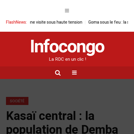
 RDC : une visite sous haute tension
FlashNews:
Goma sous le feu : la situation h
Infocongo
La RDC en un clic !
SOCIÉTÉ
Kasaï central : la
population de Demba