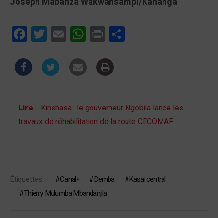
Joseph Mabanza Wakwansampi/Kananga
Facebook
Twitter
Email
WhatsApp
Print
Partager
Lire :
Kinshasa : le gouverneur Ngobila lance les
travaux de réhabilitation de la route CECOMAF
Étiquettes :
Canal+
Demba
Kasai central
Thierry Mulumba Mbandanjila