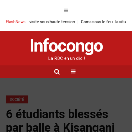
 : une visite sous haute tension
FlashNews:
Goma sous le feu : la situation humani
Infocongo
La RDC en un clic !
SOCIÉTÉ
6 étudiants blessés
par balle à Kisangani