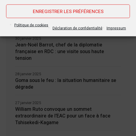
ENREGISTRER LES PRÉFÉRENCES
Nouvelles Récentes
Politique de cookies
Déclaration de confidentialité
Impressum
30 janvier 2025
Jean-Noël Barrot, chef de la diplomatie
française en RDC : une visite sous haute
tension
28 janvier 2025
Goma sous le feu : la situation humanitaire se
dégrade
27 janvier 2025
William Ruto convoque un sommet
extraordinaire de l’EAC pour un face à face
Tshisekedi-Kagame