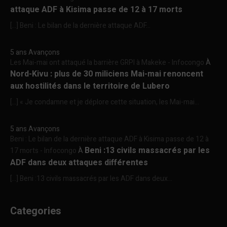
attaque ADF à Kisima passe de 12 à 17 morts
[…] Beni : Le bilan de la dernière attaque ADF...
5 ans Avançons
Les Mai-mai ont attaqué la barrière GRPI à Makeke - Infocongo
À
Nord-Kivu : plus de 30 miliciens Mai-mai renoncent
aux hostilités dans le territoire de Lubero
[…] « Je condamne et je déplore cette situation, les Mai-mai...
5 ans Avançons
Beni : Le bilan de la dernière attaque ADF à Kisima passe de 12 à
Beni :13 civils massacrés par les
17 morts - Infocongo
À
ADF dans deux attaques différentes
[…] Beni :13 civils massacrés par les ADF dans deux...
Categories