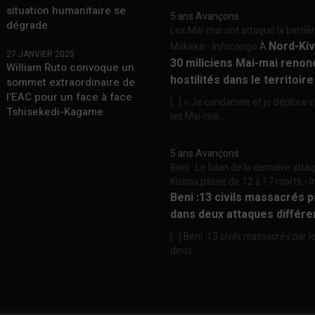
situation humanitaire se
5 ans Avançons
dégrade
Les Mai-mai ont attaqué la barriè
Nord-Kiv
Makeke - Infocongo
À
27 JANVIER 2025
30 miliciens Mai-mai renon
William Ruto convoque un
hostilités dans le territoir
sommet extraordinaire de
l’EAC pour un face à face
[…] « Je condamne et je déplore c
Tshisekedi-Kagame
les Mai-mai...
5 ans Avançons
Beni : Le bilan de la dernière att
Kisima passe de 12 à 17 morts -
Beni :13 civils massacrés 
dans deux attaques différe
[…] Beni :13 civils massacrés par 
deux...