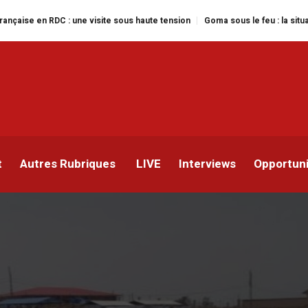
C : une visite sous haute tension
Goma sous le feu : la situation humanita
 tirs font deux morts et
ite des déplacés de Roo
t
Autres Rubriques
LIVE
Interviews
Opportun