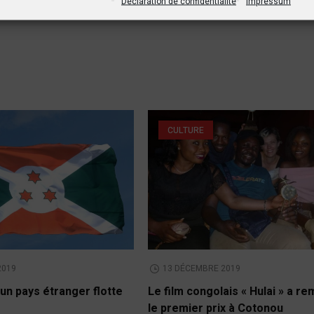
Déclaration de confidentialité
Impressum
CULTURE
2019
13 DÉCEMBRE 2019
un pays étranger flotte
Le film congolais « Hulai » a r
le premier prix à Cotonou