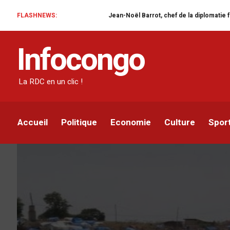
FLASHNEWS:
Jean-Noël Barrot, chef de la diplomatie française en RD
SÉCURITÉ
Infocongo
Ituri : des échanges de
plusieurs blessés au s
La RDC en un clic !
Venatche Ndaliko
Par
30 OCTOBRE 2022
Accueil
Politique
Economie
Culture
Spor