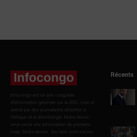
Récents
Infocongo est un site congolais
d’information générale sur la RDC, créé et
animé par des journalistes attachés à
l’éthique et la déontologie. Notre devoir :
vous servir une information de première
main. Notre devise : les faits sont sacrés.