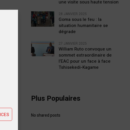
une visite sous haute tension
28 JANVIER 2025
Goma sous le feu : la
situation humanitaire se
dégrade
27 JANVIER 2025
William Ruto convoque un
sommet extraordinaire de
l’EAC pour un face à face
Tshisekedi-Kagame
tiques
Plus Populaires
ting
STE
NCES
No shared posts
a RDC
Sétif