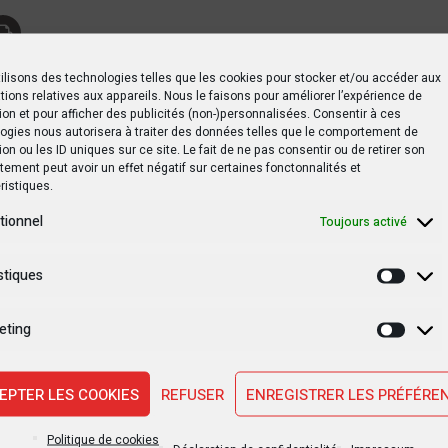
ilisons des technologies telles que les cookies pour stocker et/ou accéder aux
tions relatives aux appareils. Nous le faisons pour améliorer l’expérience de
ion et pour afficher des publicités (non-)personnalisées. Consentir à ces
vancées malgré le cessez-le-feu, la population de Nyakakoma
ogies nous autorisera à traiter des données telles que le comportement de
ion ou les ID uniques sur ce site. Le fait de ne pas consentir ou de retirer son
ement peut avoir un effet négatif sur certaines fonctonnalités et
ristiques.
tionnel
Toujours activé
s Ngongo
stiques
Statis
eting
Marke
SUIVANT PO
EPTER LES COOKIES
REFUSER
ENREGISTRER LES PRÉFÉRE
Eliminatoires-CAN U23 : les Léopards de l
i» au
sont déjà arrivés à 
Politique de cookies