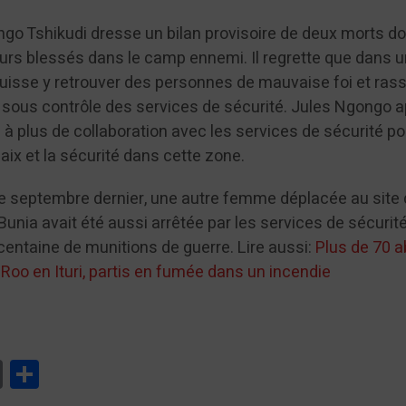
ngo Tshikudi dresse un bilan provisoire de deux morts do
ieurs blessés dans le camp ennemi. Il regrette que dans 
uisse y retrouver des personnes de mauvaise foi et ras
à sous contrôle des services de sécurité. Jules Ngongo a
on à plus de collaboration avec les services de sécurité po
paix et la sécurité dans cette zone.
e septembre dernier, une autre femme déplacée au site
 Bunia avait été aussi arrêtée par les services de sécurit
centaine de munitions de guerre. Lire aussi:
Plus de 70 a
Roo en Ituri, partis en fumée dans un incendie
tsApp
Print
Partager