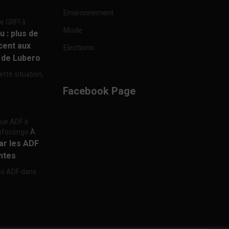
Environnement
re GRPI à
Mode
u : plus de
cent aux
Elections
e de Lubero
ette situation,
Facebook Page
aque ADF à
 Infocongo
À
par les ADF
ntes
les ADF dans