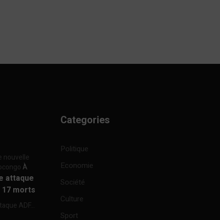
Categories
Politique
e nouvelle
Economie
focongo
À
re attaque
Société
à 17 morts
Culture
ttaque ADF...
Sport