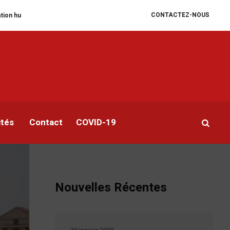
CONTACTEZ-NOUS
ire se dégrade
William Ruto convoque un sommet extraordinaire de l’EAC 
ités
Contact
COVID-19
Nouvelles Récentes