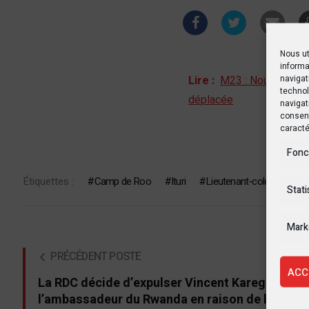
Nous ut
informa
navigat
Lire :
M23 : Nouvelles a
technol
déplacée
navigat
consent
caracté
Fonc
Étiquettes :
Camp de Roo
Ituri
Lieutenant-colonel Jule
Stati
Mark
PRÉCÉDENT POSTE
ACC
La RDC décide d’expulser Vincent Karega
l’ambassadeur du Rwanda en raison de l’« appu