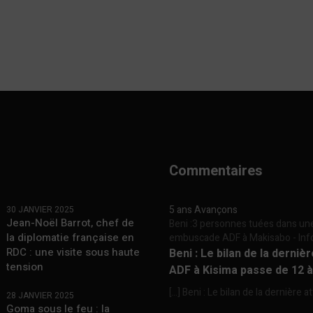
Commentaires
5 ans Avançons
30 JANVIER 2025
Jean-Noël Barrot, chef de
Beni :3 personnes tuées dans un
la diplomatie française en
embuscade ADF à Makisabo - In
RDC : une visite sous haute
Beni : Le bilan de la derniè
tension
ADF à Kisima passe de 12 
[…] Beni : Le bilan de la dernière a
28 JANVIER 2025
Goma sous le feu : la