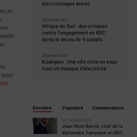
d’accrochages armés
nt un
un
26 janvier 2025
Afrique du Sud : des critiques
sure
contre l’engagement en RDC
ppelle
après le décès de 9 soldats
ur
24 janvier 2025
Kisangani : Une ville riche en eaux
 de
mais en manque d’électricité
é pour
bris
Dernière
Populaire
Commentaires
30 JANVIER 2025
Jean-Noël Barrot, chef de la
diplomatie française en RDC :