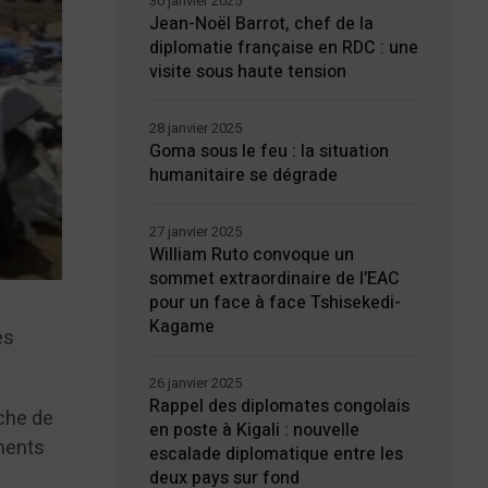
30 janvier 2025
Jean-Noël Barrot, chef de la
diplomatie française en RDC : une
visite sous haute tension
28 janvier 2025
Goma sous le feu : la situation
humanitaire se dégrade
27 janvier 2025
William Ruto convoque un
sommet extraordinaire de l’EAC
pour un face à face Tshisekedi-
Kagame
es
26 janvier 2025
Rappel des diplomates congolais
rche de
en poste à Kigali : nouvelle
éments
escalade diplomatique entre les
deux pays sur fond