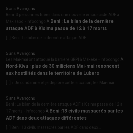
5 ans Avançons
Beni :3 personnes tuées dans une nouvelle embuscade ADF à
Beni : Le bilan de la dernière
Makisabo - Infocongo
À
attaque ADF à Kisima passe de 12 à 17 morts
[…] Beni : Le bilan de la dernière attaque ADF...
5 ans Avançons
Les Mai-mai ont attaqué la barrière GRPI à Makeke - Infocongo
À
Nord-Kivu : plus de 30 miliciens Mai-mai renoncent
aux hostilités dans le territoire de Lubero
[…] « Je condamne et je déplore cette situation, les Mai-mai...
5 ans Avançons
Beni : Le bilan de la dernière attaque ADF à Kisima passe de 12 à
Beni :13 civils massacrés par les
17 morts - Infocongo
À
ADF dans deux attaques différentes
[…] Beni :13 civils massacrés par les ADF dans deux...