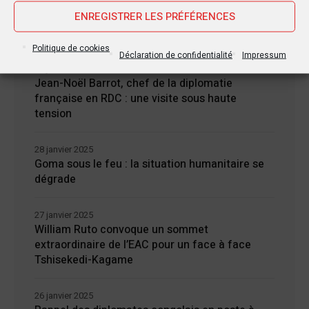
Nouvelles Récentes
ENREGISTRER LES PRÉFÉRENCES
Politique de cookies
Déclaration de confidentialité
Impressum
30 janvier 2025
Jean-Noël Barrot, chef de la diplomatie
française en RDC : une visite sous haute
tension
28 janvier 2025
Goma sous le feu : la situation humanitaire se
dégrade
27 janvier 2025
William Ruto convoque un sommet
extraordinaire de l’EAC pour un face à face
Tshisekedi-Kagame
26 janvier 2025