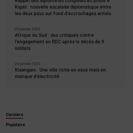
Rappel des diplomates congolais en poste à
Kigali : nouvelle escalade diplomatique entre
les deux pays sur fond d’accrochages armés
26 janvier 2025
Afrique du Sud : des critiques contre
l’engagement en RDC après le décès de 9
soldats
24 janvier 2025
Kisangani : Une ville riche en eaux mais en
manque d’électricité
Dernière
Populaire