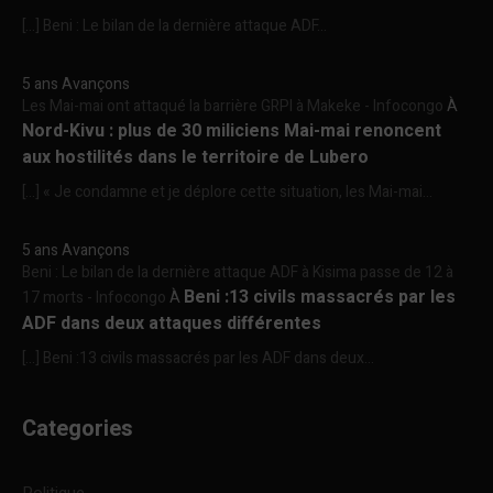
[…] Beni : Le bilan de la dernière attaque ADF...
5 ans Avançons
Les Mai-mai ont attaqué la barrière GRPI à Makeke - Infocongo
À
Nord-Kivu : plus de 30 miliciens Mai-mai renoncent
aux hostilités dans le territoire de Lubero
[…] « Je condamne et je déplore cette situation, les Mai-mai...
5 ans Avançons
Beni : Le bilan de la dernière attaque ADF à Kisima passe de 12 à
Beni :13 civils massacrés par les
17 morts - Infocongo
À
ADF dans deux attaques différentes
[…] Beni :13 civils massacrés par les ADF dans deux...
Categories
Politique