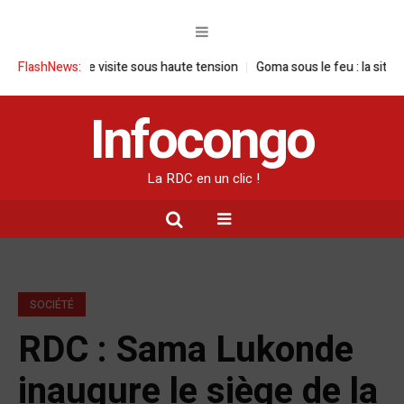
DC : une visite sous haute tension
FlashNews:
Goma sous le feu : la situation huma
Infocongo
La RDC en un clic !
SOCIÉTÉ
RDC : Sama Lukonde
inaugure le siège de la