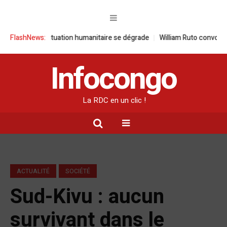
 : la situation humanitaire se dégrade
FlashNews:
William Ruto convoque un somm
Infocongo
La RDC en un clic !
ACTUALITÉ
SOCIÉTÉ
Sud-Kivu : aucun
survivant dans le