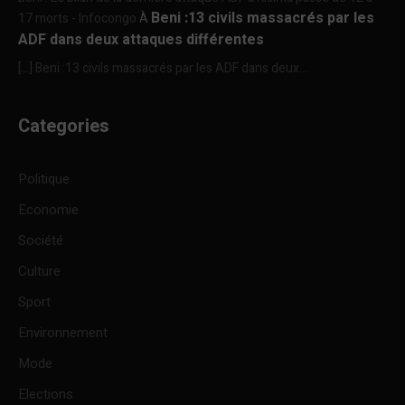
Beni :13 civils massacrés par les
17 morts - Infocongo
À
ADF dans deux attaques différentes
[…] Beni :13 civils massacrés par les ADF dans deux...
Categories
Politique
Economie
Société
Culture
Sport
Environnement
Mode
Elections