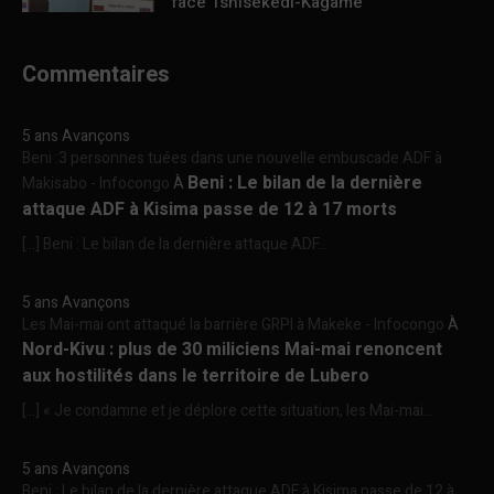
face Tshisekedi-Kagame
Commentaires
5 ans Avançons
Beni :3 personnes tuées dans une nouvelle embuscade ADF à
Beni : Le bilan de la dernière
Makisabo - Infocongo
À
attaque ADF à Kisima passe de 12 à 17 morts
[…] Beni : Le bilan de la dernière attaque ADF...
5 ans Avançons
Les Mai-mai ont attaqué la barrière GRPI à Makeke - Infocongo
À
Nord-Kivu : plus de 30 miliciens Mai-mai renoncent
aux hostilités dans le territoire de Lubero
[…] « Je condamne et je déplore cette situation, les Mai-mai...
5 ans Avançons
Beni : Le bilan de la dernière attaque ADF à Kisima passe de 12 à