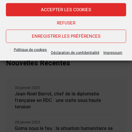
ACCEPTER LES COOKIES
REFUSER
ENREGISTRER LES PRÉFÉRENCES
Politique de cookies
Déclaration de confidentialité
Impressum
Nouvelles Récentes
30 janvier 2025
Jean-Noël Barrot, chef de la diplomatie
française en RDC : une visite sous haute
tension
28 janvier 2025
Goma sous le feu : la situation humanitaire se