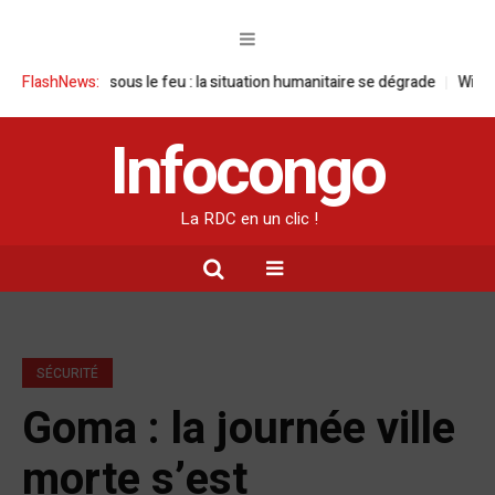
oma sous le feu : la situation humanitaire se dégrade
FlashNews:
William Ruto co
Infocongo
La RDC en un clic !
SÉCURITÉ
Goma : la journée ville
morte s’est