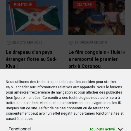
POLITIQUE
CULTURE
20 OCTOBRE 2019
13 DÉCEMBRE 2019
Le drapeau d’un pays
Le film congolais « Hulai »
étranger flotte au Sud-
a remporté le premier
Kivu !
prix à Cotonou
Nous utilisons des technologies telles que les cookies pour stocker
et/ou accéder aux informations relatives aux appareils. Nous le faisons
pour améliorer l’expérience de navigation et pour afficher des publicités
(non-)personnalisées. Consentir à ces technologies nous autorisera à
traiter des données telles que le comportement de navigation ou les ID
uniques sur ce site. Le fait de ne pas consentir ou de retirer son
consentement peut avoir un effet négatif sur certaines fonctonnalités et
caractéristiques.
Fonctionnel
Toujours activé