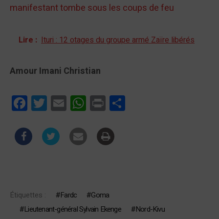
manifestant tombe sous les coups de feu
Lire :
Ituri : 12 otages du groupe armé Zaïre libérés
Amour Imani Christian
Facebook
Twitter
Email
WhatsApp
Print
Partager
Étiquettes :
Fardc
Goma
Lieutenant-général Sylvain Ekenge
Nord-Kivu