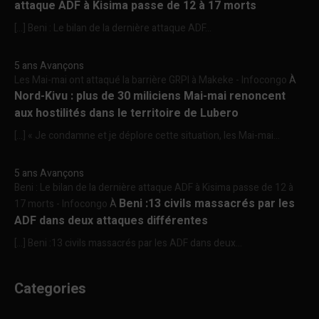
attaque ADF à Kisima passe de 12 à 17 morts
[…] Beni : Le bilan de la dernière attaque ADF...
5 ans Avançons
Les Mai-mai ont attaqué la barrière GRPI à Makeke - Infocongo
À
Nord-Kivu : plus de 30 miliciens Mai-mai renoncent
aux hostilités dans le territoire de Lubero
[…] « Je condamne et je déplore cette situation, les Mai-mai...
5 ans Avançons
Beni : Le bilan de la dernière attaque ADF à Kisima passe de 12 à
Beni :13 civils massacrés par les
17 morts - Infocongo
À
ADF dans deux attaques différentes
[…] Beni :13 civils massacrés par les ADF dans deux...
Categories