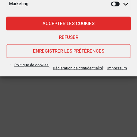
RDC : Un rapport de l’ONU
Le drapeau d’un pays
Marketing
Marketi
détaille les horreurs de
étranger flotte au Sud-
la violence à Yumbi
Kivu !
ACCEPTER LES COOKIES
REFUSER
ENREGISTRER LES PRÉFÉRENCES
Politique de cookies
Déclaration de confidentialité
Impressum