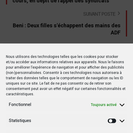
cours, en dépit de l'appel des syndicats
SUIVANT POSTE
Beni : Deux filles s'échappent des mains des
ADF
Nous utilisons des technologies telles que les cookies pour stocker
Autres postes
et/ou accéder aux informations relatives aux appareils. Nous le faisons
pour améliorer l’expérience de navigation et pour afficher des publicités
(non-)personnalisées. Consentir à ces technologies nous autorisera à
traiter des données telles que le comportement de navigation ou les ID
uniques sur ce site. Le fait de ne pas consentir ou de retirer son
POLITIQUE
POLITIQUE
consentement peut avoir un effet négatif sur certaines fonctonnalités et
caractéristiques.
Fonctionnel
Toujours activé
Statistiques
Statisti
15 MARS 2019
20 OCTOBRE 2019