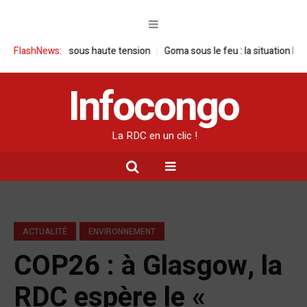
isite sous haute tension
FlashNews:
Goma sous le feu : la situation humanitaire s
Infocongo
La RDC en un clic !
ACTUALITÉ
ENVIRONNEMENT
COP26 : à Glasgow, la
RDC espère le «