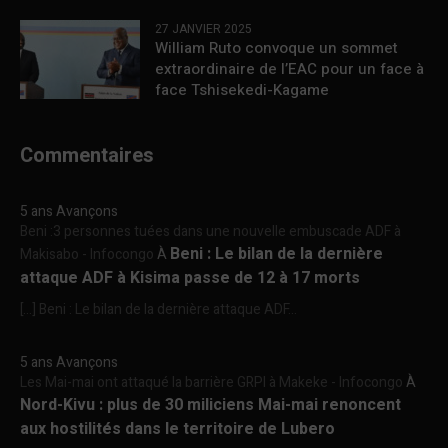
27 JANVIER 2025
William Ruto convoque un sommet
extraordinaire de l’EAC pour un face à
face Tshisekedi-Kagame
Commentaires
5 ans Avançons
Beni :3 personnes tuées dans une nouvelle embuscade ADF à
Beni : Le bilan de la dernière
Makisabo - Infocongo
À
attaque ADF à Kisima passe de 12 à 17 morts
[…] Beni : Le bilan de la dernière attaque ADF...
5 ans Avançons
Les Mai-mai ont attaqué la barrière GRPI à Makeke - Infocongo
À
Nord-Kivu : plus de 30 miliciens Mai-mai renoncent
aux hostilités dans le territoire de Lubero