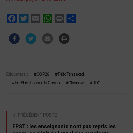
Facebook
Twitter
Email
WhatsApp
Print
Partager
Étiquettes :
COP26
Félix Tshisekedi
Forêt du bassin du Congo
Glascow
RDC
PRÉCÉDENT POSTE
EPST : les enseignants n'ont pas repris les