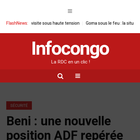
DC : une visite sous haute tension
FlashNews:
Goma sous le feu : la situation huma
Infocongo
La RDC en un clic !
SÉCURITÉ
Beni : une nouvelle
position ADF repérée