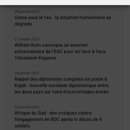
28 janvier 2025
Goma sous le feu : la situation humanitaire se
dégrade
27 janvier 2025
William Ruto convoque un sommet
extraordinaire de l’EAC pour un face à face
Tshisekedi-Kagame
26 janvier 2025
Rappel des diplomates congolais en poste à
Kigali : nouvelle escalade diplomatique entre
les deux pays sur fond d’accrochages armés
26 janvier 2025
Afrique du Sud : des critiques contre
l’engagement en RDC après le décès de 9
soldats