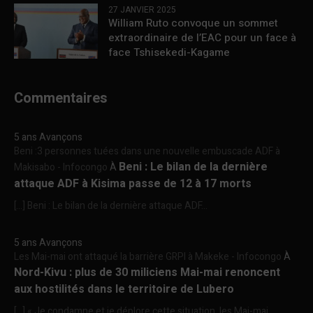
27 JANVIER 2025
William Ruto convoque un sommet
extraordinaire de l’EAC pour un face à
face Tshisekedi-Kagame
Commentaires
5 ans Avançons
Beni :3 personnes tuées dans une nouvelle embuscade ADF à
Beni : Le bilan de la dernière
Makisabo - Infocongo
À
attaque ADF à Kisima passe de 12 à 17 morts
[…] Beni : Le bilan de la dernière attaque ADF...
5 ans Avançons
Les Mai-mai ont attaqué la barrière GRPI à Makeke - Infocongo
À
Nord-Kivu : plus de 30 miliciens Mai-mai renoncent
aux hostilités dans le territoire de Lubero
[…] « Je condamne et je déplore cette situation, les Mai-mai...