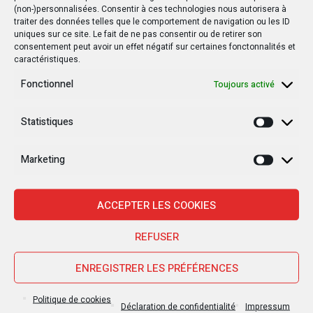
(non-)personnalisées. Consentir à ces technologies nous autorisera à
traiter des données telles que le comportement de navigation ou les ID
uniques sur ce site. Le fait de ne pas consentir ou de retirer son
consentement peut avoir un effet négatif sur certaines fonctonnalités et
caractéristiques.
Fonctionnel
Toujours activé
Statistiques
Statisti
Marketing
Marketi
Nouvelles Récentes
ACCEPTER LES COOKIES
REFUSER
30 janvier 2025
ENREGISTRER LES PRÉFÉRENCES
Jean-Noël Barrot, chef de la diplomatie
française en RDC : une visite sous haute
Politique de cookies
tension
Déclaration de confidentialité
Impressum