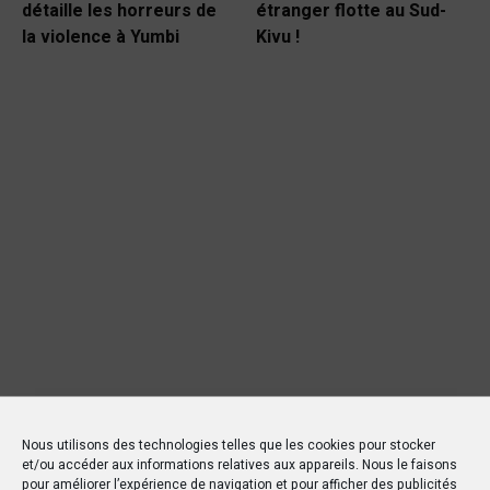
détaille les horreurs de
étranger flotte au Sud-
la violence à Yumbi
Kivu !
Nous utilisons des technologies telles que les cookies pour stocker
et/ou accéder aux informations relatives aux appareils. Nous le faisons
pour améliorer l’expérience de navigation et pour afficher des publicités