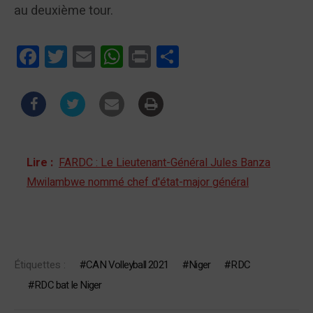
au deuxième tour.
Facebook
Twitter
Email
WhatsApp
Print
Partager
Lire :
FARDC : Le Lieutenant-Général Jules Banza
Mwilambwe nommé chef d'état-major général
Étiquettes :
CAN Volleyball 2021
Niger
RDC
RDC bat le Niger