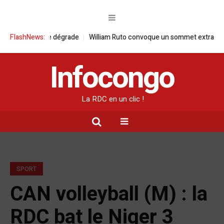
itaire se dégrade
FlashNews:
William Ruto convoque un sommet extraordinaire de
Infocongo
La RDC en un clic !
SPORT
CAN volleyball (M) : la
RDC bat le Niger 3