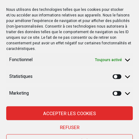
Nous utilisons des technologies telles que les cookies pour stocker
et/ou accéder aux informations relatives aux appareils. Nous le faisons
30 janvier 2025
pour améliorer l’expérience de navigation et pour afficher des publicités
(non-)personnalisées. Consentir à ces technologies nous autorisera à
Jean-Noël Barrot, chef de la diplomatie
traiter des données telles que le comportement de navigation ou les ID
française en RDC : une visite sous haute
uniques sur ce site. Le fait de ne pas consentir ou de retirer son
tension
consentement peut avoir un effet négatif sur certaines fonctonnalités et
caractéristiques.
28 janvier 2025
Fonctionnel
Toujours activé
Goma sous le feu : la situation humanitaire se
dégrade
Statistiques
Statisti
27 janvier 2025
William Ruto convoque un sommet
Marketing
Marketi
extraordinaire de l’EAC pour un face à face
Tshisekedi-Kagame
ACCEPTER LES COOKIES
26 janvier 2025
REFUSER
Rappel des diplomates congolais en poste à
Kigali : nouvelle escalade diplomatique entre