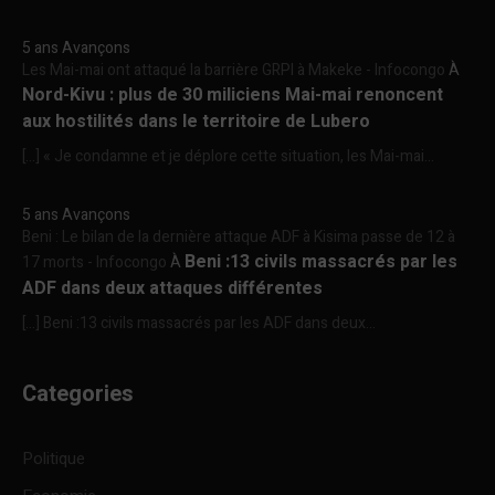
5 ans Avançons
Les Mai-mai ont attaqué la barrière GRPI à Makeke - Infocongo
À
Nord-Kivu : plus de 30 miliciens Mai-mai renoncent
aux hostilités dans le territoire de Lubero
[…] « Je condamne et je déplore cette situation, les Mai-mai...
5 ans Avançons
Beni : Le bilan de la dernière attaque ADF à Kisima passe de 12 à
Beni :13 civils massacrés par les
17 morts - Infocongo
À
ADF dans deux attaques différentes
[…] Beni :13 civils massacrés par les ADF dans deux...
Categories
Politique