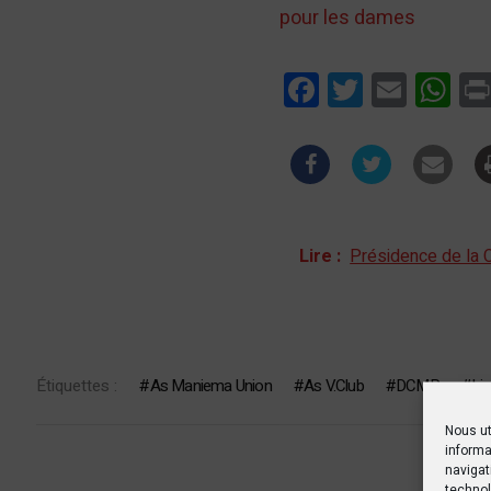
pour les dames
Facebook
Twitter
Email
Wha
Lire :
Présidence de la 
Étiquettes :
As Maniema Union
As V.Club
DCMP
Li
Nous ut
informa
navigat
technol