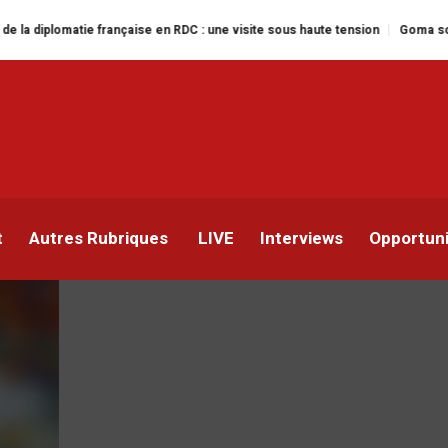
matie française en RDC : une visite sous haute tension
Goma sous le feu : 
age au sort aura lieu vend
t
Autres Rubriques
LIVE
Interviews
Opportun