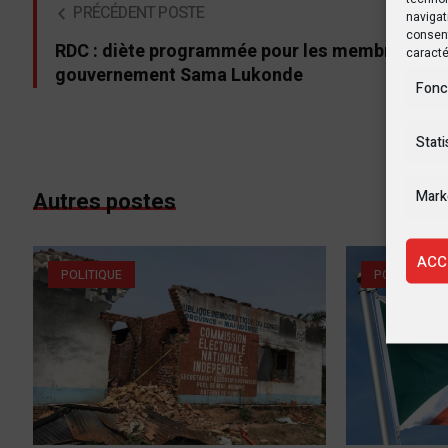
PRÉCÉDENT POSTE
navigat
consent
RDC : diète programmée pour les membres du
caracté
gouvernement Sama Lukonde
Fonc
Stati
Mark
Autres postes
ACC
POLITIQUE
POLITIQUE