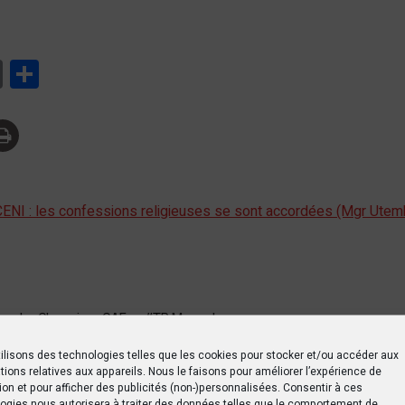
tsApp
Print
Partager
CENI : les confessions religieuses se sont accordées (Mgr Utem
gue des Champions CAF
TP Mazembe
ilisons des technologies telles que les cookies pour stocker et/ou accéder aux
tions relatives aux appareils. Nous le faisons pour améliorer l’expérience de
ion et pour afficher des publicités (non-)personnalisées. Consentir à ces
ogies nous autorisera à traiter des données telles que le comportement de