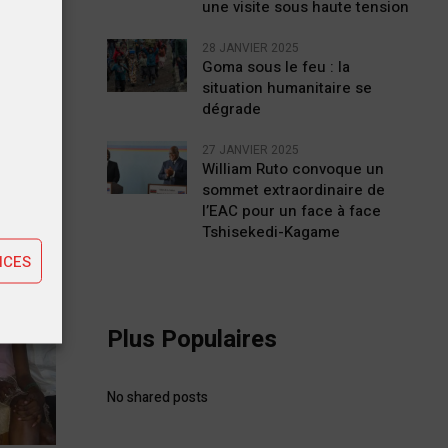
une visite sous haute tension
STE
ente,
28 JANVIER 2025
Goma sous le feu : la
cole
situation humanitaire se
cord
dégrade
27 JANVIER 2025
tiques
William Ruto convoque un
sommet extraordinaire de
ting
l’EAC pour un face à face
Tshisekedi-Kagame
NCES
Plus Populaires
No shared posts