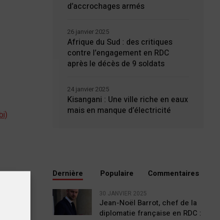
d’accrochages armés
26 janvier 2025
Afrique du Sud : des critiques
contre l’engagement en RDC
après le décès de 9 soldats
24 janvier 2025
Kisangani : Une ville riche en eaux
mais en manque d’électricité
bi)
Dernière
Populaire
Commentaires
30 JANVIER 2025
Jean-Noël Barrot, chef de la
diplomatie française en RDC :