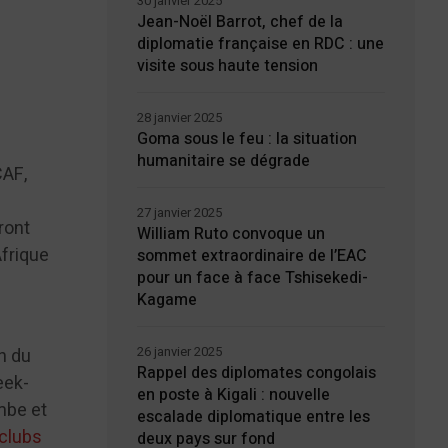
30 janvier 2025
Jean-Noël Barrot, chef de la
diplomatie française en RDC : une
visite sous haute tension
28 janvier 2025
Goma sous le feu : la situation
humanitaire se dégrade
CAF,
27 janvier 2025
ront
William Ruto convoque un
Afrique
sommet extraordinaire de l’EAC
pour un face à face Tshisekedi-
Kagame
s
26 janvier 2025
n du
Rappel des diplomates congolais
eek-
en poste à Kigali : nouvelle
mbe et
escalade diplomatique entre les
rclubs
deux pays sur fond