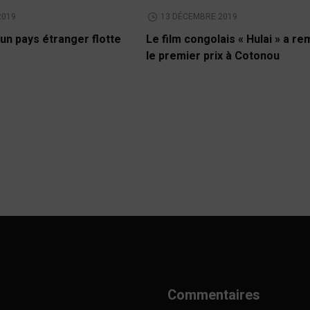
2019
13 DÉCEMBRE 2019
un pays étranger flotte
Le film congolais « Hulai » a r
le premier prix à Cotonou
Commentaires