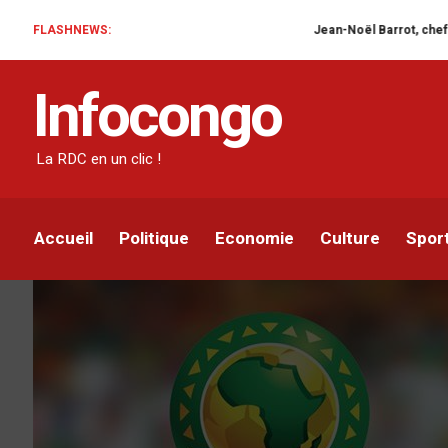
FLASHNEWS:
Jean-Noël Barrot, chef de la diplo
ACTUALITÉ
SPORT
Infocongo
Interclubs CAF : Le tir
13 août
La RDC en un clic !
Infocongo
Par
12 AOÛT 2021
Accueil
Politique
Economie
Culture
Spor