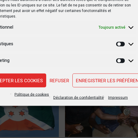
SUIVANT PO
ion ou les ID uniques sur ce site. Le fait de ne pas consentir ou de retirer son
ement peut avoir un effet négatif sur certaines fonctonnalités et
Affaire Esther Kumba : V. Club dans la tourm
ristiques.
Bestine Kazadi dénonce un faux proto
tionnel
Toujours activé
d’ac
stiques
Statis
eting
Marke
EPTER LES COOKIES
REFUSER
ENREGISTRER LES PRÉFÉRE
CULTURE
Politique de cookies
Déclaration de confidentialité
Impressum