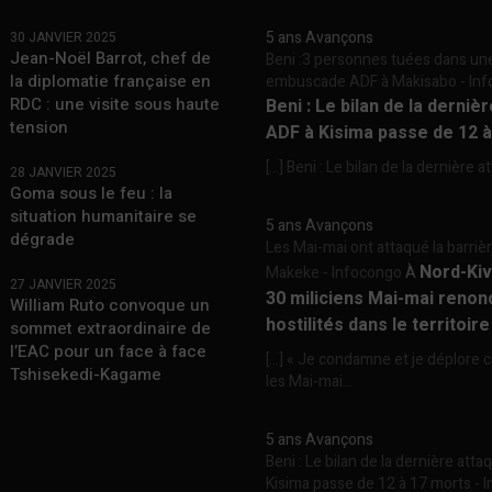
5 ans Avançons
30 JANVIER 2025
Jean-Noël Barrot, chef de
Beni :3 personnes tuées dans un
la diplomatie française en
embuscade ADF à Makisabo - In
RDC : une visite sous haute
Beni : Le bilan de la derniè
tension
ADF à Kisima passe de 12 
[…] Beni : Le bilan de la dernière a
28 JANVIER 2025
Goma sous le feu : la
situation humanitaire se
5 ans Avançons
dégrade
Les Mai-mai ont attaqué la barriè
Nord-Kiv
Makeke - Infocongo
À
27 JANVIER 2025
30 miliciens Mai-mai renon
William Ruto convoque un
hostilités dans le territoir
sommet extraordinaire de
l’EAC pour un face à face
[…] « Je condamne et je déplore c
Tshisekedi-Kagame
les Mai-mai...
5 ans Avançons
Beni : Le bilan de la dernière att
Kisima passe de 12 à 17 morts -