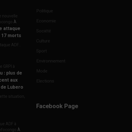
Politique
e nouvelle
Economie
focongo
À
re attaque
Société
à 17 morts
Culture
ttaque ADF...
Sport
Environnement
re GRPI à
Mode
u : plus de
cent aux
Elections
e de Lubero
ette situation,
Facebook Page
aque ADF à
 Infocongo
À