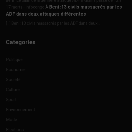
Beni : Le bilan de la dernière attaque ADF à Kisima passe de 12 à
Beni :13 civils massacrés par les
17 morts - Infocongo
À
ADF dans deux attaques différentes
[…] Beni :13 civils massacrés par les ADF dans deux...
Categories
Politique
Economie
Société
Culture
Sport
Environnement
Mode
Elections