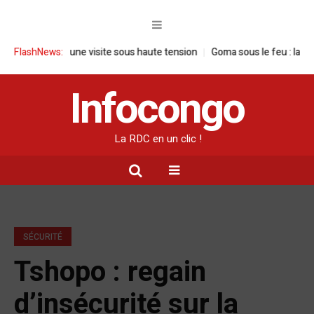
n RDC : une visite sous haute tension
FlashNews:
Goma sous le feu : la situation h
Infocongo
La RDC en un clic !
SÉCURITÉ
Tshopo : regain
d’insécurité sur la