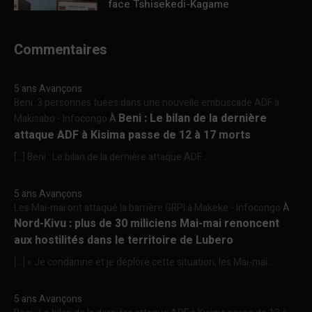
face Tshisekedi-Kagame
Commentaires
5 ans Avançons
Beni :3 personnes tuées dans une nouvelle embuscade ADF à
Beni : Le bilan de la dernière
Makisabo - Infocongo
À
attaque ADF à Kisima passe de 12 à 17 morts
[…] Beni : Le bilan de la dernière attaque ADF...
5 ans Avançons
Les Mai-mai ont attaqué la barrière GRPI à Makeke - Infocongo
À
Nord-Kivu : plus de 30 miliciens Mai-mai renoncent
aux hostilités dans le territoire de Lubero
[…] « Je condamne et je déplore cette situation, les Mai-mai...
5 ans Avançons