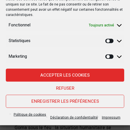
uniques sur ce site. Le fait de ne pas consentir ou de retirer son
consentement peut avoir un effet négatif sur certaines fonctonnalités et
caractéristiques.
Fonctionnel
Toujours activé
Statistiques
Statisti
Marketing
Marketi
Nouvelles Récentes
ACCEPTER LES COOKIES
30 janvier 2025
REFUSER
Jean-Noël Barrot, chef de la diplomatie
française en RDC : une visite sous haute
ENREGISTRER LES PRÉFÉRENCES
tension
Politique de cookies
Déclaration de confidentialité
Impressum
28 janvier 2025
Goma sous le feu : la situation humanitaire se