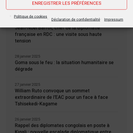
ENREGISTRER LES PRÉFÉRENCES
Politique de cookies
Déclaration de confidentialité
Impressum
30 janvier 2025
Jean-Noël Barrot, chef de la diplomatie
française en RDC : une visite sous haute
tension
28 janvier 2025
Goma sous le feu : la situation humanitaire se
dégrade
27 janvier 2025
William Ruto convoque un sommet
extraordinaire de l’EAC pour un face à face
Tshisekedi-Kagame
26 janvier 2025
Rappel des diplomates congolais en poste à
Kigali : nouvelle escalade diplomatique entre