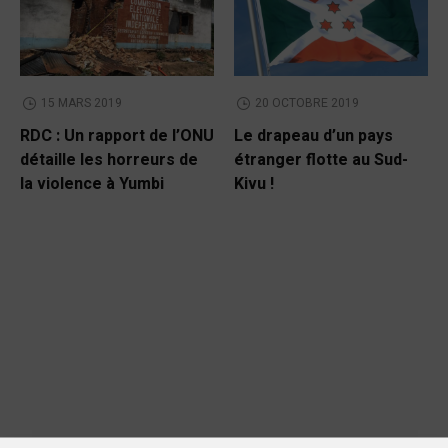
15 MARS 2019
20 OCTOBRE 2019
RDC : Un rapport de l’ONU
Le drapeau d’un pays
détaille les horreurs de
étranger flotte au Sud-
la violence à Yumbi
Kivu !