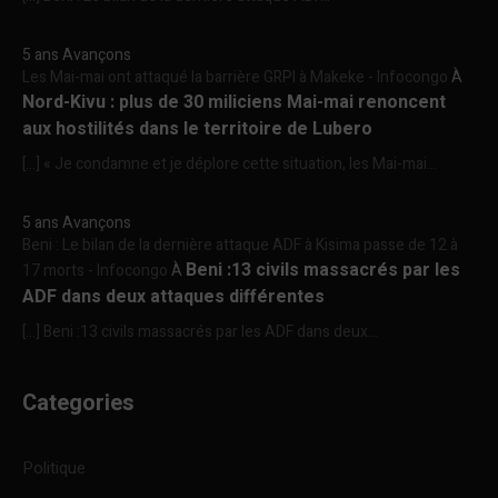
5 ans Avançons
Les Mai-mai ont attaqué la barrière GRPI à Makeke - Infocongo
À
Nord-Kivu : plus de 30 miliciens Mai-mai renoncent
aux hostilités dans le territoire de Lubero
[…] « Je condamne et je déplore cette situation, les Mai-mai...
5 ans Avançons
Beni : Le bilan de la dernière attaque ADF à Kisima passe de 12 à
Beni :13 civils massacrés par les
17 morts - Infocongo
À
ADF dans deux attaques différentes
[…] Beni :13 civils massacrés par les ADF dans deux...
Categories
Politique