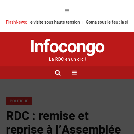
C : une visite sous haute tension
FlashNews:
Goma sous le feu : la situation human
Infocongo
La RDC en un clic !
POLITIQUE
RDC : remise et
reprise à l’Assemblée