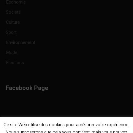
Economie
Société
Culture
Sport
Environnement
Mode
Elections
Facebook Page
Ce site Web utilise des cookies pour améliorer votre expérience.
Nous supposerons que cela vous convient, mais vous pouvez