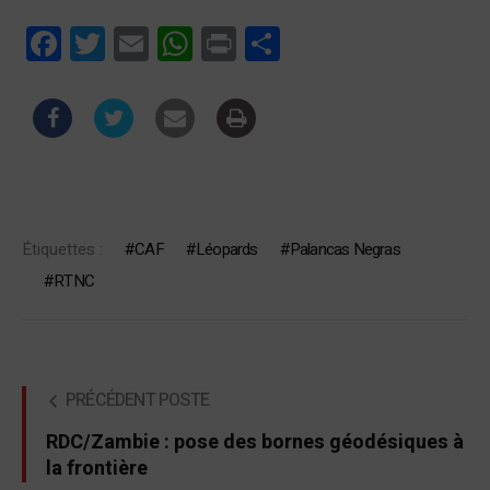
Facebook
Twitter
Email
WhatsApp
Print
Partager
Étiquettes :
CAF
Léopards
Palancas Negras
RTNC
PRÉCÉDENT POSTE
RDC/Zambie : pose des bornes géodésiques à
la frontière