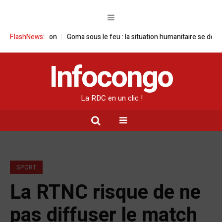
e tension
FlashNews:
Goma sous le feu : la situation humanitaire se dégrade
Wil
Infocongo
La RDC en un clic !
SPORT
La RTNC risque de ne
pas diffuser le match