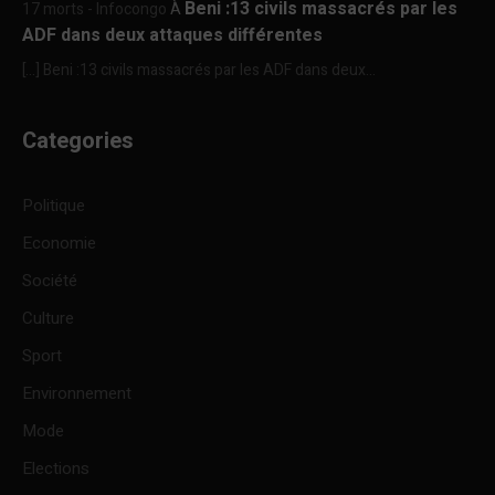
Beni :13 civils massacrés par les
17 morts - Infocongo
À
ADF dans deux attaques différentes
[…] Beni :13 civils massacrés par les ADF dans deux...
Categories
Politique
Economie
Société
Culture
Sport
Environnement
Mode
Elections