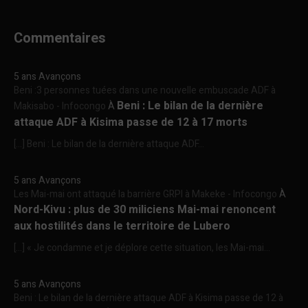
Commentaires
5 ans Avançons
Beni :3 personnes tuées dans une nouvelle embuscade ADF à
Beni : Le bilan de la dernière
Makisabo - Infocongo
À
attaque ADF à Kisima passe de 12 à 17 morts
[…] Beni : Le bilan de la dernière attaque ADF...
5 ans Avançons
Les Mai-mai ont attaqué la barrière GRPI à Makeke - Infocongo
À
Nord-Kivu : plus de 30 miliciens Mai-mai renoncent
aux hostilités dans le territoire de Lubero
[…] « Je condamne et je déplore cette situation, les Mai-mai...
5 ans Avançons
Beni : Le bilan de la dernière attaque ADF à Kisima passe de 12 à